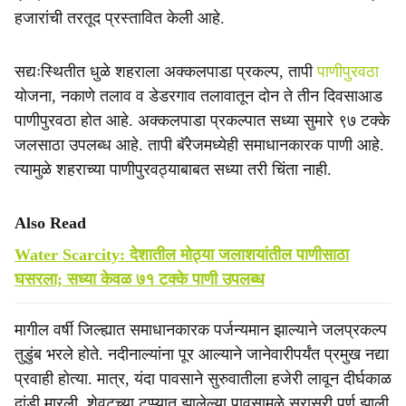
हजारांची तरतूद प्रस्तावित केली आहे.
सद्यःस्थितीत धुळे शहराला अक्कलपाडा प्रकल्प, तापी
पाणीपुरवठा
योजना, नकाणे तलाव व डेडरगाव तलावातून दोन ते तीन दिवसाआड
पाणीपुरवठा होत आहे. अक्कलपाडा प्रकल्पात सध्या सुमारे ९७ टक्के
जलसाठा उपलब्ध आहे. तापी बॅरेजमध्येही समाधानकारक पाणी आहे.
त्यामुळे शहराच्या पाणीपुरवठ्याबाबत सध्या तरी चिंता नाही.
Also Read
Water Scarcity: देशातील मोठ्या जलाशयांतील पाणीसाठा
घसरला; सध्या केवळ ७१ टक्के पाणी उपलब्ध
मागील वर्षी जिल्ह्यात समाधानकारक पर्जन्यमान झाल्याने जलप्रकल्प
तुडुंब भरले होते. नदीनाल्यांना पूर आल्याने जानेवारीपर्यंत प्रमुख नद्या
प्रवाही होत्या. मात्र, यंदा पावसाने सुरुवातीला हजेरी लावून दीर्घकाळ
दांडी मारली. शेवटच्या टप्प्यात झालेल्या पावसामुळे सरासरी पूर्ण झाली