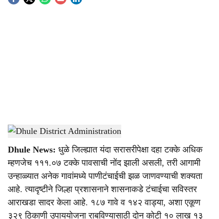
S
o
c
i
a
l
s
Dhule District Administration
-
Agrowon
h
Dhule News:
धुळे जिल्ह्यात यंदा सरासरीपेक्षा दहा टक्के अधिक
a
म्हणजेच १११.०७ टक्के पावसाची नोंद झाली असली, तरी आगामी
r
उन्हाळ्यात अनेक गावांमध्ये पाणीटंचाईची झळ जाणवण्याची शक्यता
आहे. त्यादृष्टीने जिल्हा प्रशासनाने शासनाकडे टंचाईचा सविस्तर
e
आराखडा सादर केला आहे. १८७ गावे व १४२ वाड्या, अशा एकूण
३२९ ठिकाणी उपाययोजना राबविण्यासाठी दोन कोटी १० लाख १३