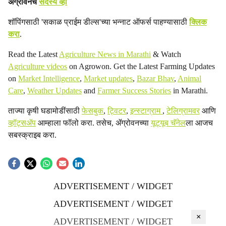
ॲग्रोवनचे
सदस्य व्हा
शॉपिंगसाठी 'सकाळ प्राईम डील्स'च्या भन्नाट ऑफर्स पाहण्यासाठी
क्लिक
करा
.
Read the Latest
Agriculture News in Marathi
& Watch
Agriculture videos
on Agrowon. Get the Latest Farming Updates
on
Market Intelligence
,
Market updates
,
Bazar Bhav
,
Animal
Care
,
Weather Updates
and
Farmer Success Stories
in Marathi.
ताज्या कृषी घडामोडींसाठी
फेसबुक
,
ट्विटर
,
इन्स्टाग्राम
,
टेलिग्रामवर
आणि
व्हॉट्सॲप
आम्हाला फॉलो करा. तसेच, ॲग्रोवनच्या
यूट्यूब चॅनेल
ला आजच
सबस्क्राइब करा.
ADVERTISEMENT / WIDGET
ADVERTISEMENT / WIDGET
×
ADVERTISEMENT / WIDGET