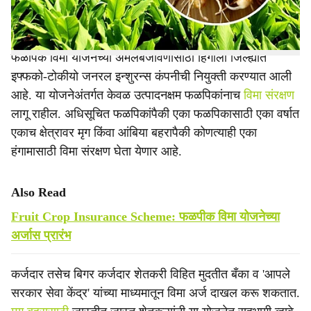
प्रदीप कच्छवे यांनी दिली.
फळपिक विमा योजनेच्या अंमलबजावणीसाठी हिंगोली जिल्ह्यात
इफ्फको-टोकीयो जनरल इन्शुरन्स कंपनीची नियुक्ती करण्यात आली
आहे. या योजनेअंतर्गत केवळ उत्पादनक्षम फळपिकांनाच
विमा संरक्षण
लागू राहील. अधिसूचित फळपिकांपैकी एका फळपिकासाठी एका वर्षात
एकाच क्षेत्रावर मृग किंवा आंबिया बहरापैकी कोणत्याही एका
हंगामासाठी विमा संरक्षण घेता येणार आहे.
Also Read
Fruit Crop Insurance Scheme: फळपीक विमा योजनेच्या
अर्जास प्रारंभ
कर्जदार तसेच बिगर कर्जदार शेतकरी विहित मुदतीत बँका व 'आपले
सरकार सेवा केंद्र' यांच्या माध्यमातून विमा अर्ज दाखल करू शकतात.