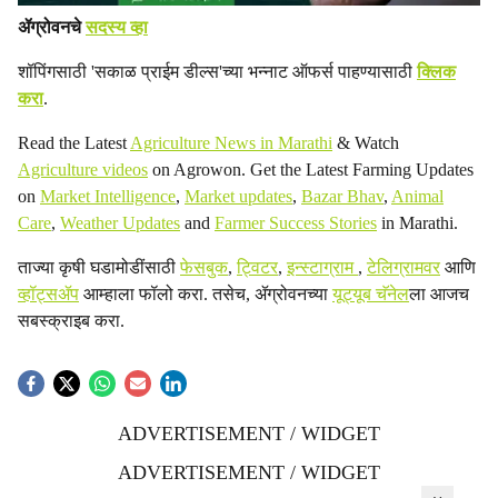
ॲग्रोवनचे
सदस्य व्हा
शॉपिंगसाठी 'सकाळ प्राईम डील्स'च्या भन्नाट ऑफर्स पाहण्यासाठी
क्लिक
करा
.
Read the Latest
Agriculture News in Marathi
& Watch
Agriculture videos
on Agrowon. Get the Latest Farming Updates
on
Market Intelligence
,
Market updates
,
Bazar Bhav
,
Animal
Care
,
Weather Updates
and
Farmer Success Stories
in Marathi.
ताज्या कृषी घडामोडींसाठी
फेसबुक
,
ट्विटर
,
इन्स्टाग्राम
,
टेलिग्रामवर
आणि
व्हॉट्सॲप
आम्हाला फॉलो करा. तसेच, ॲग्रोवनच्या
यूट्यूब चॅनेल
ला आजच
सबस्क्राइब करा.
ADVERTISEMENT / WIDGET
ADVERTISEMENT / WIDGET