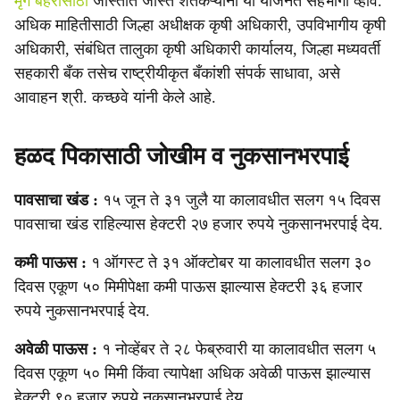
मृग बहरासाठी
जास्तीत जास्त शेतकऱ्यांनी या योजनेत सहभागी व्हावे.
अधिक माहितीसाठी जिल्हा अधीक्षक कृषी अधिकारी, उपविभागीय कृषी
अधिकारी, संबंधित तालुका कृषी अधिकारी कार्यालय, जिल्हा मध्यवर्ती
सहकारी बँक तसेच राष्ट्रीयीकृत बँकांशी संपर्क साधावा, असे
आवाहन श्री. कच्छवे यांनी केले आहे.
हळद पिकासाठी जोखीम व नुकसानभरपाई
पावसाचा खंड :
१५ जून ते ३१ जुलै या कालावधीत सलग १५ दिवस
पावसाचा खंड राहिल्यास हेक्टरी २७ हजार रुपये नुकसानभरपाई देय.
कमी पाऊस :
१ ऑगस्ट ते ३१ ऑक्टोबर या कालावधीत सलग ३०
दिवस एकूण ५० मिमीपेक्षा कमी पाऊस झाल्यास हेक्टरी ३६ हजार
रुपये नुकसानभरपाई देय.
अवेळी पाऊस :
१ नोव्हेंबर ते २८ फेब्रुवारी या कालावधीत सलग ५
दिवस एकूण ५० मिमी किंवा त्यापेक्षा अधिक अवेळी पाऊस झाल्यास
हेक्टरी ९० हजार रुपये नुकसानभरपाई देय.