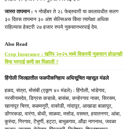
जास्त तापमान :
१ नोव्हेंबर ते २८ फेब्रुवारी या कालावधीत सलग
३० दिवस तापमान ३० अंश सेल्सिअस किंवा त्यापेक्षा अधिक
राहिल्यास हेक्टरी २७ हजार रुपये नुकसानभरपाई देय.
Also Read
Crop Insurance : खरिप २०२५ मध्ये विक्रमी नुकसान होऊनही
विमा भरपाई कमी का मिळाली ?
हिंगोली जिल्ह्यातील फळपीकनिहाय अधिसूचित महसूल मंडले
हळद, संत्रा, मोसंबी (एकूण ४० मंडले) : हिंगोली, भांडेगाव,
नरसीनामदेव, डिग्रस कऱ्हाळे, बासंबा, कन्हेरगाव नाका, सिरसम,
खानापूर चित्ता, कळमनुरी, वाकोडी, नांदापूर, आखाडा बाळापूर,
डोंगरकडा, वारंगा, बोथी, साळवा, मसोड, वसमत, हयातनगर, आंबा,
कुरुंदा, गिरगाव, टेंभुर्णी, हट्टा, बाभुळगाव, औंढा नागनाथ, जवळा