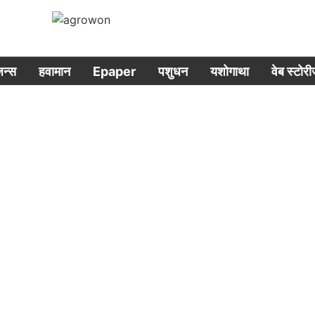
िजन्स
हवामान
Epaper
पशुधन
यशोगाथा
वेब स्टोर