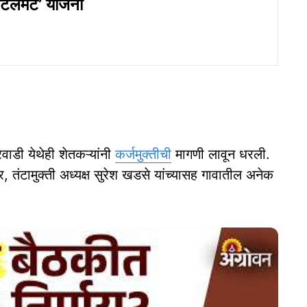
टलमेंट’ योजना
वाडी येथेही शेतकऱ्यांनी
कर्जमुक्तीची
मागणी लावून धरली.
ंटामुक्ती अध्यक्ष सुरेश खडसे यांच्यासह गावातील अनेक