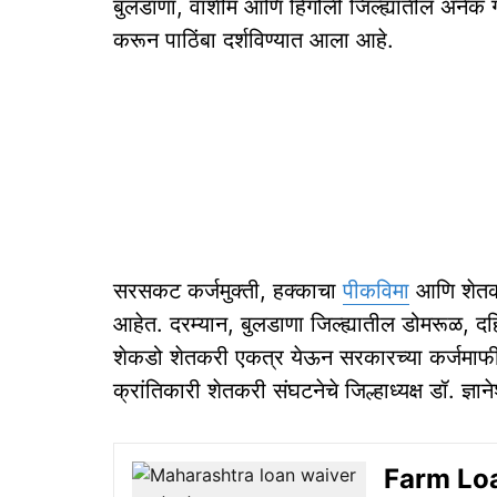
बुलडाणा, वाशीम आणि हिंगोली जिल्ह्यांतील अनेक गा
करून पाठिंबा दर्शविण्यात आला आहे.
सरसकट कर्जमुक्ती, हक्काचा
पीकविमा
आणि शेतकऱ्
आहेत. दरम्यान, बुलडाणा जिल्ह्यातील डोमरूळ, द
शेकडो शेतकरी एकत्र येऊन सरकारच्या कर्जमाफी
क्रांतिकारी शेतकरी संघटनेचे जिल्हाध्यक्ष डॉ. ज्ञा
Farm Loan