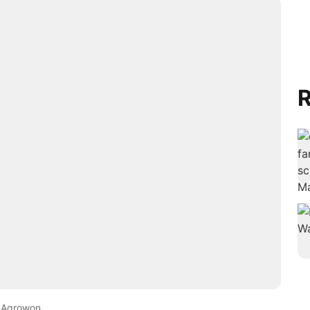
R
Agrowon