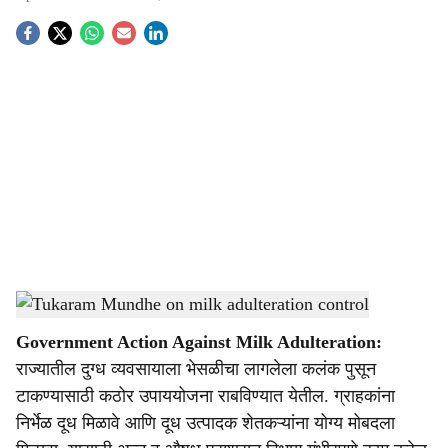
S
o
c
i
a
l
s
Tukaram Mundhe on milk adulteration control
-
Agrowon
h
Government Action Against Milk Adulteration:
a
राज्यातील दुग्ध व्यवसायाला भेसळीचा लागलेला कलंक पुसून
r
टाकण्यासाठी कठोर उपाययोजना राबविण्यात येतील. ग्राहकांना
निर्भेळ दूध मिळावे आणि दूध उत्पादक शेतकऱ्यांना योग्य मोबदला
e