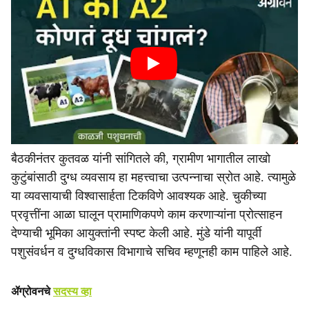
बैठकीनंतर कुतवळ यांनी सांगितले की, ग्रामीण भागातील लाखो
कुटुंबांसाठी दुग्ध व्यवसाय हा महत्त्वाचा उत्पन्नाचा स्रोत आहे. त्यामुळे
या व्यवसायाची विश्वासार्हता टिकविणे आवश्यक आहे. चुकीच्या
प्रवृत्तींना आळा घालून प्रामाणिकपणे काम करणाऱ्यांना प्रोत्साहन
देण्याची भूमिका आयुक्तांनी स्पष्ट केली आहे. मुंडे यांनी यापूर्वी
पशुसंवर्धन व दुग्धविकास विभागाचे सचिव म्हणूनही काम पाहिले आहे.
ॲग्रोवनचे
सदस्य व्हा