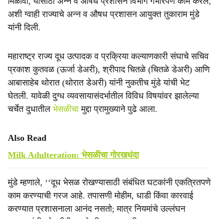
मिळावा, यासाठी अन्न व औषध प्रशासन विभाग गंभीरपणे काम करेल,
अशी ग्वाही राज्याचे अन्न व औषध प्रशासन आयुक्त तुकाराम मुंडे
यांनी दिली.
महाराष्ट्र राज्य दूध उत्पादक व प्रक्रिया कल्याणकारी संघाचे सचिव
प्रकाश कुतवळ (ऊर्जा डेअरी), श्रीपाद चितळे (चितळे डेअरी) आणि
आबासाहेब थोरात (थोरात डेअरी) यांनी नुकतीच मुंडे यांची भेट
घेतली. यावेळी दुग्ध व्यवसायासंदर्भातील विविध विषयांवर झालेल्या
चर्चेत दुधातील
भेसळीचा
मुद्दा प्रामुख्याने पुढे आला.
Also Read
Milk Adulteration: भेसळीचा गोरखधंदा
मुंडे म्हणाले, ‘‘दूध भेसळ रोखण्यासाठी संबंधित घटकांनी एकत्रितपणे
काम करण्याची गरज आहे. तपासणी मोहीम, धाडी किंवा कारवाई
करण्यात प्रशासनाला आनंद नसतो; मात्र नियमांचे उल्लंघन