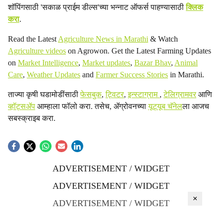
शॉपिंगसाठी 'सकाळ प्राईम डील्स'च्या भन्नाट ऑफर्स पाहण्यासाठी
क्लिक
करा
.
Read the Latest
Agriculture News in Marathi
& Watch
Agriculture videos
on Agrowon. Get the Latest Farming Updates
on
Market Intelligence
,
Market updates
,
Bazar Bhav
,
Animal
Care
,
Weather Updates
and
Farmer Success Stories
in Marathi.
ताज्या कृषी घडामोडींसाठी
फेसबुक
,
ट्विटर
,
इन्स्टाग्राम
,
टेलिग्रामवर
आणि
व्हॉट्सॲप
आम्हाला फॉलो करा. तसेच, ॲग्रोवनच्या
यूट्यूब चॅनेल
ला आजच
सबस्क्राइब करा.
ADVERTISEMENT / WIDGET
ADVERTISEMENT / WIDGET
×
ADVERTISEMENT / WIDGET