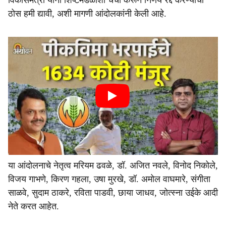
विकासमंत्री यांनी शिष्टमंडळाशी चर्चा करून निर्णय रद्द करण्याची
ठोस हमी द्यावी, अशी मागणी आंदोलकांनी केली आहे.
या आंदोलनाचे नेतृत्व मरियम ढवळे, डॉ. अजित नवले, विनोद निकोले,
विजय गाभणे, किरण गहला, उषा मुरखे, डॉ. अमोल वाघमारे, संगीता
साळवे, सुदाम ठाकरे, रविता पाडवी, छाया जाधव, जोत्स्ना उईके आदी
नेते करत आहेत.