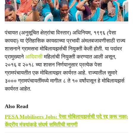
जिल्ह्यांतील पेसा मोबिलायझर्स मोठ्या संख्येने या आंदोलनात सहभागी
झाल्या आहेत.
पंचायत (अनुसूचित क्षेत्रांचा विस्तार) अधिनियम, १९९६ (पेसा
कायदा) या ऐतिहासिक कायद्याच्या प्रभावी अंमलबजावणीसाठी राज्य
शासनाने ग्रामसभा मोबिलायझर्सची नियुक्ती केली होती. या पदांवर
प्रामुख्याने
आदिवासी
महिलांची नियुक्ती करण्यात आली असून,
२०१६ व २०१८ च्या शासन निर्णयानुसार प्रत्येक पेसा
ग्रामपंचायतीत एक मोबिलायझर कार्यरत आहे. राज्यातील सुमारे
३००० ग्रामपंचायतींमध्ये मागील ८ ते १० वर्षांपासून हे मोबिलायझर्स
कार्यरत आहेत.
Also Read
PESA Mobilisers Jobs: पेसा मोबिलायझर्सची पदे रद्द करू नका;
केंद्रीय मंत्र्यांकडे संघर्ष समितीची मागणी