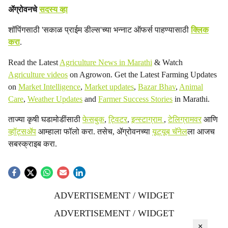
ॲग्रोवनचे
सदस्य व्हा
शॉपिंगसाठी 'सकाळ प्राईम डील्स'च्या भन्नाट ऑफर्स पाहण्यासाठी
क्लिक
करा
.
Read the Latest
Agriculture News in Marathi
& Watch
Agriculture videos
on Agrowon. Get the Latest Farming Updates
on
Market Intelligence
,
Market updates
,
Bazar Bhav
,
Animal
Care
,
Weather Updates
and
Farmer Success Stories
in Marathi.
ताज्या कृषी घडामोडींसाठी
फेसबुक
,
ट्विटर
,
इन्स्टाग्राम
,
टेलिग्रामवर
आणि
व्हॉट्सॲप
आम्हाला फॉलो करा. तसेच, ॲग्रोवनच्या
यूट्यूब चॅनेल
ला आजच
सबस्क्राइब करा.
ADVERTISEMENT / WIDGET
ADVERTISEMENT / WIDGET
×