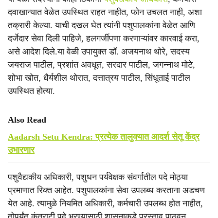
दवाखान्यात वेळेत उपस्थित राहत नाहीत, फोन उचलत नाही, अशा
तक्रारी केल्या. याची दखल घेत त्यांनी पशुपालकांना वेळेत आणि
दर्जेदार सेवा दिली पाहिजे, हलगर्जीपणा करणाऱ्यांवर कारवाई करा,
असे आदेश दिले.या वेळी उपायुक्त डॉ. अजयनाथ थोरे, सदस्य
जयराज पाटील, प्रशांत अवधूत, सरदार पाटील, जगन्नाथ मोटे,
शोभा खोत, धैर्यशील थोरात, दत्तात्रय पाटील, सिंधूताई पाटील
उपस्थित होत्या.
Also Read
Aadarsh Setu Kendra: प्रत्येक तालुक्यात आदर्श सेतू केंद्र
उभारणार
पशुवैद्यकीय अधिकारी, पशुधन पर्यवेक्षक संवर्गातील पदे मोठ्या
प्रमाणात रिक्त आहेत. पशुपालकांना सेवा उपलब्ध करताना अडचण
येत आहे. त्यामुळे नियमित अधिकारी, कर्मचारी उपलब्ध होत नाहीत,
तोपर्यंत कंत्राटी पदे भरण्यासाठी शासनाकडे प्रस्ताव पाठवून