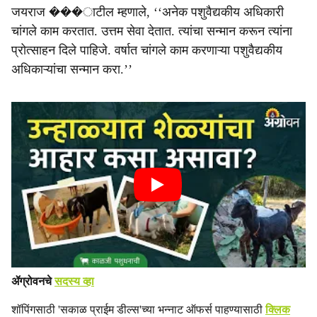
जयराज ���ाटील म्हणाले, ‘‘अनेक पशुवैद्यकीय अधिकारी
चांगले काम करतात. उत्तम सेवा देतात. त्यांचा सन्मान करून त्यांना
प्रोत्साहन दिले पाहिजे. वर्षात चांगले काम करणाऱ्या पशुवैद्यकीय
अधिकाऱ्यांचा सन्मान करा.’’
ॲग्रोवनचे
सदस्य व्हा
शॉपिंगसाठी 'सकाळ प्राईम डील्स'च्या भन्नाट ऑफर्स पाहण्यासाठी
क्लिक