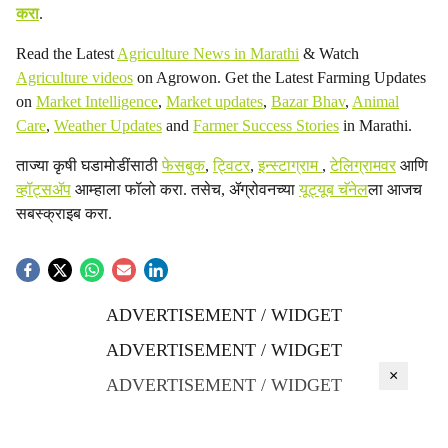
करा
.
Read the Latest
Agriculture News in Marathi
& Watch
Agriculture videos
on Agrowon. Get the Latest Farming Updates
on
Market Intelligence
,
Market updates
,
Bazar Bhav
,
Animal
Care
,
Weather Updates
and
Farmer Success Stories
in Marathi.
ताज्या कृषी घडामोडींसाठी
फेसबुक
,
ट्विटर
,
इन्स्टाग्राम
,
टेलिग्रामवर
आणि
व्हॉट्सॲप
आम्हाला फॉलो करा. तसेच, ॲग्रोवनच्या
यूट्यूब चॅनेल
ला आजच
सबस्क्राइब करा.
ADVERTISEMENT / WIDGET
ADVERTISEMENT / WIDGET
×
ADVERTISEMENT / WIDGET