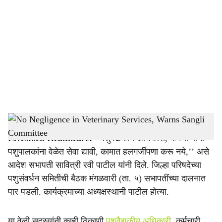
o
c
i
a
l
s
No Negligence in Veterinary Services, Warns Sangli Committee
-
Agrowon
h
Livestock Healthcare:
‘‘पशुवैद्यकीय अधिकारी, कर्मचाऱ्यांनी
a
पशुपालकांना वेळेत सेवा द्यावी, कामात हलगर्जीपणा करू नये,’’ असे
r
आदेश सभापती सावित्री रवी पाटील यांनी दिले. जिल्हा परिषदेच्या
पशुसंवर्धन समितीची बैठक मंगळवारी (ता. ५) सभापतींच्या दालनात
e
पार पडली. कार्यक्रमाच्या अध्यक्षस्थानी पाटील होत्या.
या वेळी सदस्यांनी काही ठिकाणी
पशुवैद्यकीय अधिकारी
, कर्मचारी