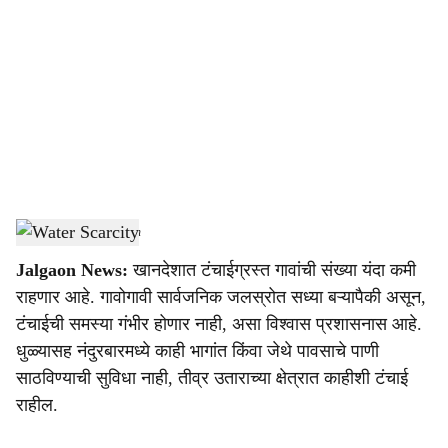
o
c
i
a
l
s
Water Scarcity
-
Agrowon
h
Jalgaon News:
खानदेशात टंचाईग्रस्त गावांची संख्या यंदा कमी
a
राहणार आहे. गावोगावी सार्वजनिक जलस्रोत सध्या बऱ्यापैकी असून,
r
टंचाईची समस्या गंभीर होणार नाही, असा विश्वास प्रशासनास आहे.
धुळ्यासह नंदुरबारमध्ये काही भागांत किंवा जेथे पावसाचे पाणी
e
साठविण्याची सुविधा नाही, तीव्र उताराच्या क्षेत्रात काहीशी टंचाई
राहील.