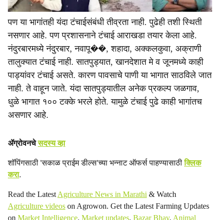
पण या भागांतही यंदा टंचाईसंबंधी तीव्रता नाही. पुढेही तशी स्थिती
नसणार आहे. पण प्रशासनाने टंचाई आराखडा तयार केला आहे.
नंदुरबारमध्ये नंदुरबार, नवापू��, शहादा, अक्कलकुवा, अक्राणी
तालुक्यात टंचाई नाही. सातपुड्यात, खानदेशात मे व जूनमध्ये काही
पाड्यांवर टंचाई असते. कारण पावसाचे पाणी या भागात साठविले जात
नाही. ते वाहून जाते. यंदा सातपुड्यातील अनेक प्रकल्प जळगाव,
धुळे भागात १०० टक्के भरले होते. यामुळे टंचाई पुढे काही भागांतच
असणार आहे.
ॲग्रोवनचे
सदस्य व्हा
शॉपिंगसाठी 'सकाळ प्राईम डील्स'च्या भन्नाट ऑफर्स पाहण्यासाठी
क्लिक
करा
.
Read the Latest
Agriculture News in Marathi
& Watch
Agriculture videos
on Agrowon. Get the Latest Farming Updates
on
Market Intelligence
,
Market updates
,
Bazar Bhav
,
Animal