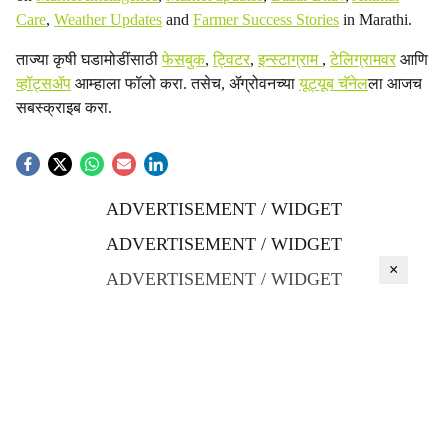
Care
,
Weather Updates
and
Farmer Success Stories
in Marathi.
ताज्या कृषी घडामोडींसाठी
फेसबुक
,
ट्विटर
,
इन्स्टाग्राम
,
टेलिग्रामवर
आणि
व्हॉट्सॲप
आम्हाला फॉलो करा. तसेच, ॲग्रोवनच्या
यूट्यूब चॅनेल
ला आजच
सबस्क्राइब करा.
ADVERTISEMENT / WIDGET
ADVERTISEMENT / WIDGET
×
ADVERTISEMENT / WIDGET