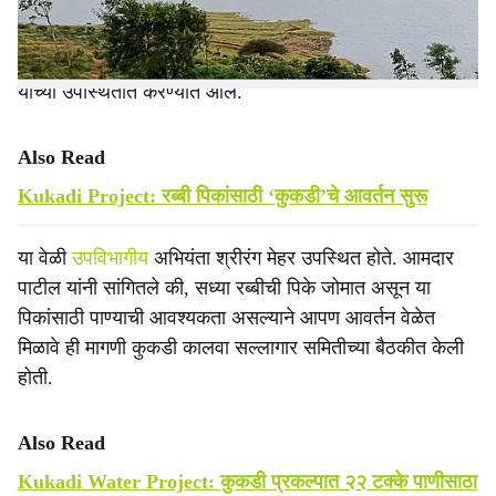
वीट (ता. करमाळा) येथे कुकडीच्या
पाण्याचे
पूजन जेऊरचे सरपंच
पृथ्वीराज पाटील, बिभीषण आवटे, अभयसिंह राजेभोसले, सुभाष
आवटे, जगदीश निंबाळकर, केशव चोपडे, अशोक राऊत, गणपत ढेरे
यांच्या उपस्थितीत करण्यात आले.
Also Read
Kukadi Project: रब्बी पिकांसाठी ‘कुकडी’चे आवर्तन सुरू
या वेळी
उपविभागीय
अभियंता श्रीरंग मेहर उपस्थित होते. आमदार
पाटील यांनी सांगितले की, सध्या रब्बीची पिके जोमात असून या
पिकांसाठी पाण्याची आवश्यकता असल्याने आपण आवर्तन वेळेत
मिळावे ही मागणी कुकडी कालवा सल्लागार समितीच्या बैठकीत केली
होती.
Also Read
Kukadi Water Project: कुकडी प्रकल्पात २२ टक्के पाणीसाठा