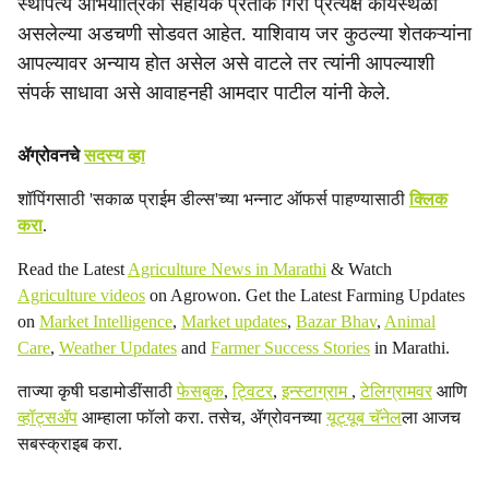
स्थापत्य अभियांत्रिकी सहायक प्रतीक गिरी प्रत्यक्ष कार्यस्थळी
असलेल्या अडचणी सोडवत आहेत. याशिवाय जर कुठल्या शेतकऱ्यांना
आपल्यावर अन्याय होत असेल असे वाटले तर त्यांनी आपल्याशी
संपर्क साधावा असे आवाहनही आमदार पाटील यांनी केले.
ॲग्रोवनचे
सदस्य व्हा
शॉपिंगसाठी 'सकाळ प्राईम डील्स'च्या भन्नाट ऑफर्स पाहण्यासाठी
क्लिक
करा
.
Read the Latest
Agriculture News in Marathi
& Watch
Agriculture videos
on Agrowon. Get the Latest Farming Updates
on
Market Intelligence
,
Market updates
,
Bazar Bhav
,
Animal
Care
,
Weather Updates
and
Farmer Success Stories
in Marathi.
ताज्या कृषी घडामोडींसाठी
फेसबुक
,
ट्विटर
,
इन्स्टाग्राम
,
टेलिग्रामवर
आणि
व्हॉट्सॲप
आम्हाला फॉलो करा. तसेच, ॲग्रोवनच्या
यूट्यूब चॅनेल
ला आजच
सबस्क्राइब करा.