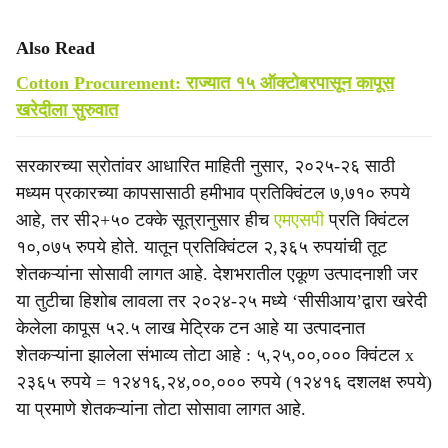
Also Read
Cotton Procurement: राज्यात १५ ऑक्‍टोबरपासून कापूस
खरेदीला सुरुवात
सरकारच्या स्रोतांवर आधारित माहिती नुसार, २०२५-२६ साठी
मध्यम प्रकारच्या कापसासाठी हमीभाव प्रतिक्विंटल ७,७१० रुपये
आहे, तर सी२+५० टक्के सूत्रानुसार हीच
एमएसपी
प्रति क्विंटल
१०,०७५ रुपये होते. यातून प्रतिक्विंटल २,३६५ रुपयांची तूट
शेतकऱ्यांना सोसावी लागत आहे. देशभरातील एकूण उत्पादनाशी जर
या तुटीचा हिशोब लावला तर २०२४-२५ मध्ये ‘सीसीआय’द्वारा खरेदी
केलेला कापूस ५२.५ लाख मेट्रिक टन आहे या उत्पादनात
शेतकऱ्यांना झालेला संभाव्य तोटा आहे : ५,२५,००,००० क्विंटल x
२३६५ रुपये = १२४१६,२४,००,००० रुपये (१२४१६ दशलक्ष रुपये)
या प्रमाणे शेतकऱ्यांना तोटा सोसावा लागत आहे.