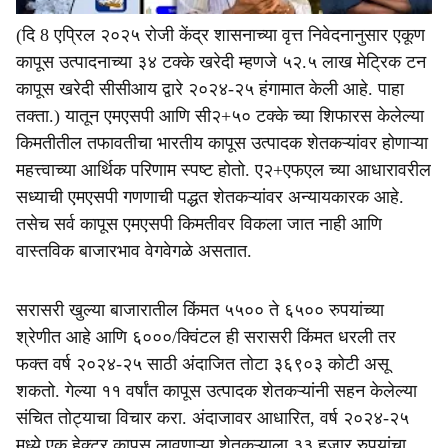
(दि 8 एप्रिल २०२५ रोजी केंद्र शासनाच्या वृत्त निवेदनानुसार एकूण
कापूस उत्पादनाच्या ३४ टक्के खरेदी म्हणजे ५२.५ लाख मेट्रिक टन
कापूस खरेदी सीसीआय द्वारे २०२४-२५ हंगामात केली आहे. पाहा
तक्ता.) यातून एमएसपी आणि सी२+५० टक्के च्या शिफारस केलेल्या
किमतीतील तफावतीचा भारतीय कापूस उत्पादक शेतकऱ्यांवर होणाऱ्या
महत्त्वाच्या आर्थिक परिणाम स्पष्ट होतो. ए२+एफएल च्या आधारावरील
सध्याची एमएसपी गणणाची पद्धत शेतकऱ्यांवर अन्यायकारक आहे.
तसेच सर्व कापूस एमएसपी किमतीवर विकला जात नाही आणि
वास्तविक बाजारभाव वेगवेगळे असतात.
सरासरी खुल्या बाजारातील किंमत ५५०० ते ६५०० रुपयांच्या
श्रेणीत आहे आणि ६०००/क्विंटल ही सरासरी किंमत धरली तर
फक्त वर्ष २०२४-२५ साठी अंदाजित तोटा ३६९०३ कोटी असू
शकतो. गेल्या ११ वर्षांत कापूस उत्पादक शेतकऱ्यांनी सहन केलेल्या
संचित तोट्याचा विचार करा. अंदाजावर आधारित, वर्ष २०२४-२५
मध्ये एक हेक्टर कापूस लावणाऱ्या शेतकऱ्याला ३३ हजार रुपयांचा