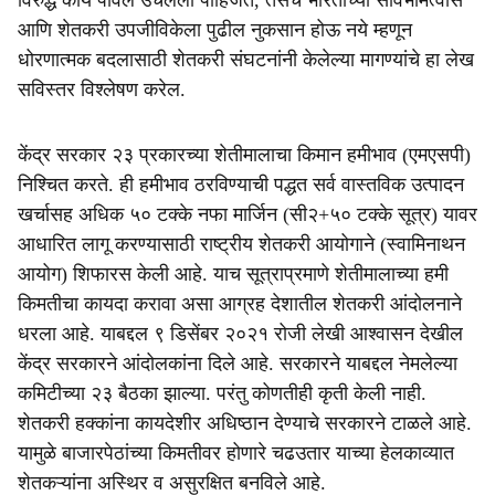
विरुद्ध काय पावले उचलली पाहिजेत, तसेच भारताच्या सार्वभौमत्वास
आणि शेतकरी उपजीविकेला पुढील नुकसान होऊ नये म्हणून
धोरणात्मक बदलासाठी शेतकरी संघटनांनी केलेल्या मागण्यांचे हा लेख
सविस्तर विश्लेषण करेल.
केंद्र सरकार २३ प्रकारच्या शेतीमालाचा किमान हमीभाव (एमएसपी)
निश्चित करते. ही हमीभाव ठरविण्याची पद्धत सर्व वास्तविक उत्पादन
खर्चासह अधिक ५० टक्के नफा मार्जिन (सी२+५० टक्के सूत्र) यावर
आधारित लागू करण्यासाठी राष्ट्रीय शेतकरी आयोगाने (स्वामिनाथन
आयोग) शिफारस केली आहे. याच सूत्राप्रमाणे शेतीमालाच्या हमी
किमतीचा कायदा करावा असा आग्रह देशातील शेतकरी आंदोलनाने
धरला आहे. याबद्दल ९ डिसेंबर २०२१ रोजी लेखी आश्वासन देखील
केंद्र सरकारने आंदोलकांना दिले आहे. सरकारने याबद्दल नेमलेल्या
कमिटीच्या २३ बैठका झाल्या. परंतु कोणतीही कृती केली नाही.
शेतकरी हक्कांना कायदेशीर अधिष्ठान देण्याचे सरकारने टाळले आहे.
यामुळे बाजारपेठांच्या किमतीवर होणारे चढउतार याच्या हेलकाव्यात
शेतकऱ्यांना अस्थिर व असुरक्षित बनविले आहे.