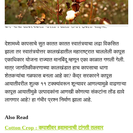
ही भारताच्या एकूण कापड निर्मितीच्या केवळ सहा टक्के आणि
उद्योगाच्या एकूण मूल्याच्या दीड टक्क्यांपेक्षा कमी आहे. त्यामुळे निर्यात-
केंद्रित धोरणांच्या ऐवजी देशांतर्गत अर्थव्यवस्थेचे सबलीकरण
करण्याची आवश्यकता भारताने आता समोर ठेवली पाहिजे.
देशामध्ये कापसाचे सुत कातत कातत स्वातंत्र्याचा लढा विकसित
झाला तर स्वातंत्र्योत्तर कालखंडातील महाराष्ट्रात चाललेली कापूस
एकाधिकार योजना राज्यात मानबिंदू म्हणून एका काळात गणली गेली.
मात्र जागतिकीकरणाच्या कालखंडात हाच कापसाचा धागा
शेतकऱ्यांचा गळफास बनला आहे का? केंद्र सरकारने कापूस
आयातीवरील शुल्क ११ टक्क्यांवरून शून्यावर आणल्यामुळे वाढणाऱ्या
कापूस आयातीमुळे उत्पादकांना आणखी कोणत्या संकटांना तोंड द्यावे
लागणार आहे? हा गंभीर प्रश्न निर्माण झाला आहे.
Also Read
Cotton Crop : कपाशीवर हवामानाची टांगती तलवार