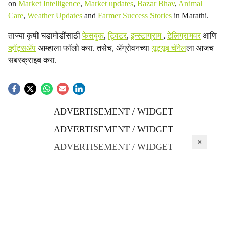
on
Market Intelligence
,
Market updates
,
Bazar Bhav
,
Animal
Care
,
Weather Updates
and
Farmer Success Stories
in Marathi.
ताज्या कृषी घडामोडींसाठी
फेसबुक
,
ट्विटर
,
इन्स्टाग्राम
,
टेलिग्रामवर
आणि
व्हॉट्सॲप
आम्हाला फॉलो करा. तसेच, ॲग्रोवनच्या
यूट्यूब चॅनेल
ला आजच
सबस्क्राइब करा.
ADVERTISEMENT / WIDGET
ADVERTISEMENT / WIDGET
×
ADVERTISEMENT / WIDGET