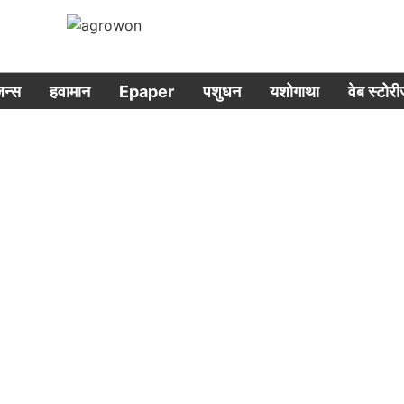
िजन्स
हवामान
Epaper
पशुधन
यशोगाथा
वेब स्टोर