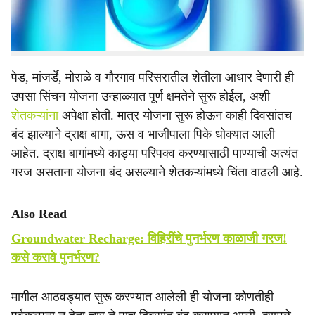
मार्गावर आहेत. याकडे लोकप्रतिनिधींकडून होत असलेल्या
दुर्लक्षाबाबत शेतकऱ्यांमध्ये तीव्र नाराजी व्यक्त होत आहे.
पेड, मांजर्डे, मोराळे व गौरगाव परिसरातील शेतीला आधार देणारी ही
उपसा सिंचन योजना उन्हाळ्यात पूर्ण क्षमतेने सुरू होईल, अशी
शेतकऱ्यांना
अपेक्षा होती. मात्र योजना सुरू होऊन काही दिवसांतच
बंद झाल्याने द्राक्ष बागा, ऊस व भाजीपाला पिके धोक्यात आली
आहेत. द्राक्ष बागांमध्ये काड्या परिपक्व करण्यासाठी पाण्याची अत्यंत
गरज असताना योजना बंद असल्याने शेतकऱ्यांमध्ये चिंता वाढली आहे.
Also Read
Groundwater Recharge: विहिरींचे पुनर्भरण काळाजी गरज!
कसे करावे पुनर्भरण?
मागील आठवड्यात सुरू करण्यात आलेली ही योजना कोणतीही