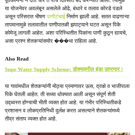
पूर्वकल्पना न देता चार ते पाच दिवसांत बंद करण्यात आली. त्यामुळे
या योजनेवर अवलंबून असलेले ओढे, बंधारे व तलाव कोरडे पडले
असून परिसरात भीषण
पाणीटंचाई
निर्माण झाली आहे. सतत वाढणाऱ्या
तापमानामुळे तलावातील पाणीपातळी झपाट्याने घटत असून पिके
कोमेजू लागली आहेत. अशा परिस्थितीत पिकांना पाणी कुठून द्यायचे,
असा प्रश्न शेतकऱ्यांसमोर ���भा राहिला आहे.
Also Read
Supe Water Supply Scheme: डोक्यावरील हंडा उतरणार !
या गावांमधील शेतकऱ्यांनी मोठ्या प्रमाणावर ऊस, द्राक्षे व भाजीपाला
पिके घेतली आहेत. ती सध्या धोक्यात आली असून संपूर्ण शेती
उद्ध्वस्त होण्याची भीती व्यक्त होत आहे. या गंभीर परिस्थितीकडे
प्रशासन व लोकप्रतिनिधी दुर्लक्ष करत असल्याने शेतकऱ्यांमध्ये
तीव्र संताप व्यक्त होत आहे.