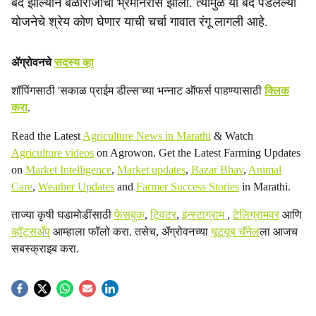
बंद झाल्याने बळीराजाचा भ्रमनिरास झाला. त्यामुळे या बंद पडलेल्या
योजनेचे श्रेय कोण घेणार याची चर्चा गावात रंगू लागली आहे.
ॲग्रोवनचे
सदस्य व्हा
शॉपिंगसाठी 'सकाळ प्राईम डील्स'च्या भन्नाट ऑफर्स पाहण्यासाठी
क्लिक
करा
.
Read the Latest
Agriculture News in Marathi
& Watch
Agriculture videos
on Agrowon. Get the Latest Farming Updates
on
Market Intelligence
,
Market updates
,
Bazar Bhav
,
Animal
Care
,
Weather Updates
and
Farmer Success Stories
in Marathi.
ताज्या कृषी घडामोडींसाठी
फेसबुक
,
ट्विटर
,
इन्स्टाग्राम
,
टेलिग्रामवर
आणि
व्हॉट्सॲप
आम्हाला फॉलो करा. तसेच, ॲग्रोवनच्या
यूट्यूब चॅनेल
ला आजच
सबस्क्राइब करा.