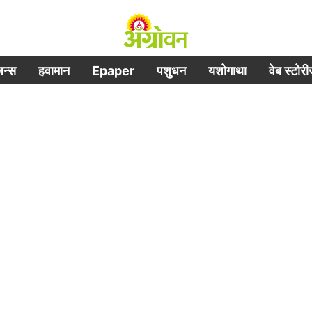
िजन्स
हवामान
Epaper
पशुधन
यशोगाथा
वेब स्टोर