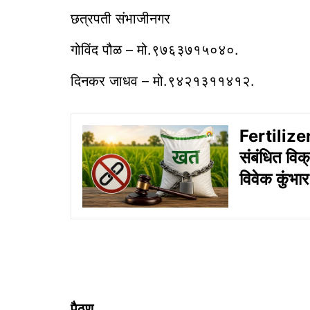
छत्रपती संभाजीनगर
गोविंद पौळ – मो.९७६३७१५०४०.
दिनकर जाधव – मो.९४२१३११४१२.
Fertilizer
संबंधित विक
विवेक कुंभार
पैठण