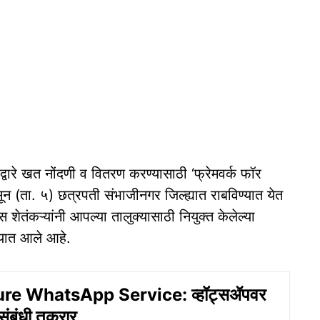
्वारे खत नोंदणी व वितरण करण्यासाठी ‘फ्रेमवर्क फॉर
ून (ता. ५) छत्रपती संभाजीनगर जिल्ह्यात राबविण्यात येत
ेतंकऱ्यांनी आपल्या तालुक्यासाठी नियुक्त केलेल्या
्यात आले आहे.
re WhatsApp Service: व्हॉट्‍सॲपवर
संबंधी तक्रार