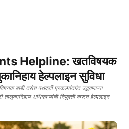
ints Helpline: खतविषयक
ुकानिहाय हेल्पलाइन सुविधा
 बाबी तसेच पथदर्शी प्रकल्पांतर्गत उद्भवणाऱ्या
ी तालुकानिहाय अधिकाऱ्यांची नियुक्ती करून हेल्पलाइन