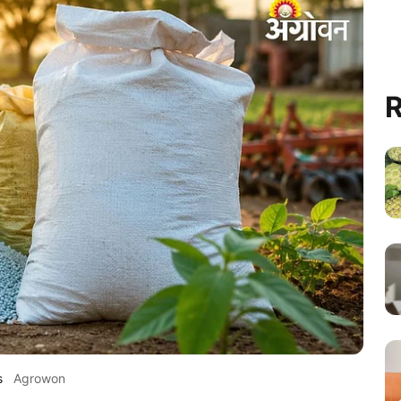
R
s
Agrowon