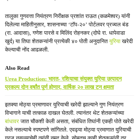
तालुका गुणवत्ता नियंत्रण निरीक्षक प्रशांत राऊत (कळमेश्वर) यांनी
दिलेल्या माहितीनुसार, शासनाच्या ‘टॉप-२०’ पोर्टलवर प्रज्वल बंड
(रा. आदासा), गणेश पारसे व मिलिंद रोहनकर (दोघे रा. धापेवाडा
खुर्द) या तिघा शेतकऱ्यांनी प्रत्येकी ४० पोती अनुदानित
युरिया
खरेदी
केल्याची नोंद आढळली.
Also Read
Urea Production: भारत- रशियाचा संयुक्त युरिया उत्पादन
प्रकल्प दोन वर्षांत पूर्ण होणार, वार्षिक २० लाख टन क्षमता
इतक्या मोठ्या प्रमाणावर युरियाची खरेदी झाल्याने गुण नियंत्रण
विभागाने याची तत्काळ दाखल घेतली. त्यानंतर थेट शेतकऱ्यांच्या
बांधावर
जात चौकशी केली असता, संबंधित तिघांनी एकही पोते खरेदी
केले नसल्याचे स्पष्टपणे सांगितले. एवढ्या मोठ्या प्रमाणात युरियाची
गरज नसल्याचेही त्यांनी नमूद केले. सोबतच काही शेतकऱ्यांनी तर