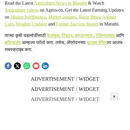
Read the Latest
Agriculture News in Marathi
& Watch
Agriculture videos
on Agrowon. Get the Latest Farming Updates
on
Market Intelligence
,
Market updates
,
Bazar Bhav
,
Animal
Care
,
Weather Updates
and
Farmer Success Stories
in Marathi.
ताज्या कृषी घडामोडींसाठी
फेसबुक
,
ट्विटर
,
इन्स्टाग्राम
,
टेलिग्रामवर
आणि
व्हॉट्सॲप
आम्हाला फॉलो करा. तसेच, ॲग्रोवनच्या
यूट्यूब चॅनेल
ला आजच
सबस्क्राइब करा.
ADVERTISEMENT / WIDGET
ADVERTISEMENT / WIDGET
×
ADVERTISEMENT / WIDGET