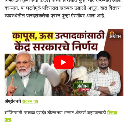
निर्मलदीप कृषी सेवा केंद्र) यांच्या विरोधात गुन्हा नोंद करण्यात आला.
दरम्यान, या घटनेमुळे परिसरात खळबळ उडाली असून, खत वितरण
व्यवस्थेतील पारदर्शकतेचा प्रश्न पुन्हा ऐरणीवर आला आहे.
ॲग्रोवनचे
सदस्य व्हा
शॉपिंगसाठी 'सकाळ प्राईम डील्स'च्या भन्नाट ऑफर्स पाहण्यासाठी
क्लिक
करा
.