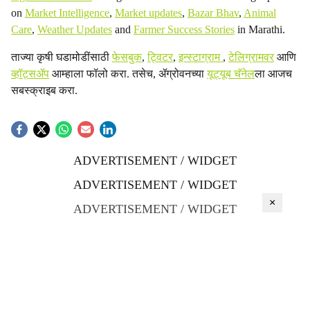
on
Market Intelligence
,
Market updates
,
Bazar Bhav
,
Animal
Care
,
Weather Updates
and
Farmer Success Stories
in Marathi.
ताज्या कृषी घडामोडींसाठी
फेसबुक
,
ट्विटर
,
इन्स्टाग्राम
,
टेलिग्रामवर
आणि
व्हॉट्सॲप
आम्हाला फॉलो करा. तसेच, ॲग्रोवनच्या
यूट्यूब चॅनेल
ला आजच
सबस्क्राइब करा.
ADVERTISEMENT / WIDGET
ADVERTISEMENT / WIDGET
×
ADVERTISEMENT / WIDGET