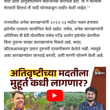
यादी आता आयुक्तालयाने सार्वजनिक करायला हवी. ती न केल्यास
शेतकरी हितार्थ ती यादी फोरमकडून जाहीर केली जाईल.’’
राज्यातील अनेक कारखान्यांनी २०२२-२३ मधील गाळप हंगामात
इथेनॉल प्रकल्प कार्यान्वित केले आहेत. तसेच, अनेक कारखान्यांनी
अतिरिक्त बी हेवी मोलासिस तसेच स्टँड अलोन इथेनॉल कंपनीला
किंवा दुसऱ्या साखर कारखान्यांना विकले आहे. मात्र,
व्हीएसआयकडून उतारा दुरुस्ती प्रमाणीकरण केलेले नाही. त्यामुळे
अशा कारखान्यांवर कारवाई करावी, अशी मागणी फोरमने केली आहे.