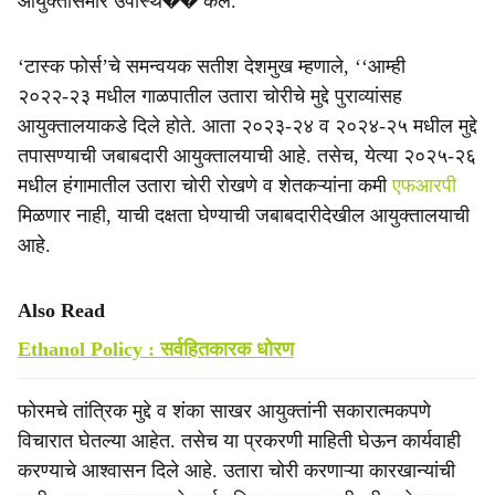
आयुक्तांसमोर उपस्थि�� केले.
‘टास्क फोर्स’चे समन्वयक सतीश देशमुख म्हणाले, ‘‘आम्ही
२०२२-२३ मधील गाळपातील उतारा चोरीचे मुद्दे पुराव्यांसह
आयुक्तालयाकडे दिले होते. आता २०२३-२४ व २०२४-२५ मधील मुद्दे
तपासण्याची जबाबदारी आयुक्तालयाची आहे. तसेच, येत्या २०२५-२६
मधील हंगामातील उतारा चोरी रोखणे व शेतकऱ्यांना कमी
एफआरपी
मिळणार नाही, याची दक्षता घेण्याची जबाबदारीदेखील आयुक्तालयाची
आहे.
Also Read
Ethanol Policy : सर्वहितकारक धोरण
फोरमचे तांत्रिक मुद्दे व शंका साखर आयुक्तांनी सकारात्मकपणे
विचारात घेतल्या आहेत. तसेच या प्रकरणी माहिती घेऊन कार्यवाही
करण्याचे आश्वासन दिले आहे. उतारा चोरी करणाऱ्या कारखान्यांची