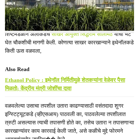
e
‘फोरम ऑफ इंटलेक्च्युअल्स’च्या ‘टास्क फोर्स शुगर कोअर कमिटी’ने
उतारा चोरीकडे गेल्या हंगामात लक्ष वेधले होते. फोरमच्या
शिष्टमंडळाने अलीकडेच
साखर आयुक्त सिद्धराम सालीमठ
यांची भेट
घेत चौकशीची मागणी केली. कोणत्या साखर कारखान्याने इथेनॉलकडे
किती ऊस वळवला,
Also Read
Ethanol Policy : इथेनॉल निर्मितीमुळे शेतकऱ्यांना वेळेवर पैसा
मिळतो; केंद्रीय मंत्री जोशींचा दावा
वळवलेल्या उसाचा तपशील उतारा काढण्यासाठी वसंतदादा शुगर
इन्स्टिट्यूटकडे (व्हीएसआय) पाठवली का, पाठवलेल्या तपशीलात
त्रुटी असल्यास त्याची तपासणी होते का, तसेच उतारा न तपासणाऱ्या
कारखान्यांवर काय कारवाई केली जाते, असे कळीचे मुद्दे फोरमने