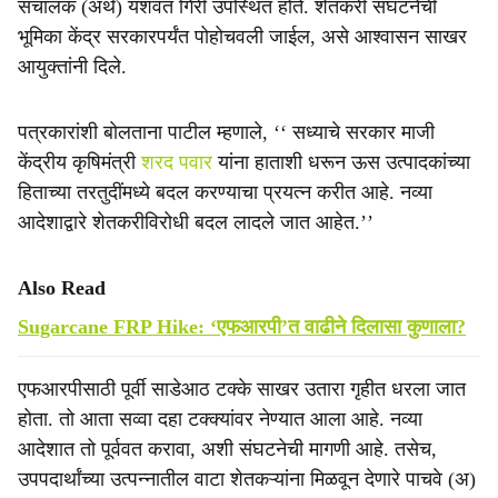
संचालक (अर्थ) यशवंत गिरी उपस्थित होते. शेतकरी संघटनेची
भूमिका केंद्र सरकारपर्यंत पोहोचवली जाईल, असे आश्वासन साखर
आयुक्तांनी दिले.
पत्रकारांशी बोलताना पाटील म्हणाले, ‘‘ सध्याचे सरकार माजी
केंद्रीय कृषिमंत्री
शरद पवार
यांना हाताशी धरून ऊस उत्पादकांच्या
हिताच्या तरतुदींमध्ये बदल करण्याचा प्रयत्न करीत आहे. नव्या
आदेशाद्वारे शेतकरीविरोधी बदल लादले जात आहेत.’’
Also Read
Sugarcane FRP Hike: ‘एफआरपी’त वाढीने दिलासा कुणाला?
एफआरपीसाठी पूर्वी साडेआठ टक्के साखर उतारा गृहीत धरला जात
होता. तो आता सव्वा दहा टक्क्यांवर नेण्यात आला आहे. नव्या
आदेशात तो पूर्ववत करावा, अशी संघटनेची मागणी आहे. तसेच,
उपपदार्थांच्या उत्पन्नातील वाटा शेतकऱ्यांना मिळवून देणारे पाचवे (अ)