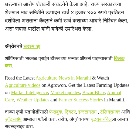
धरल्याचा आरोप शेतकरी संघटनेने केला आहे. राज्य सरकारच्या
शेतमाल भाव समितीने उत्पादन खर्च ४ हजार ४०० रुपये प्रतिटन
दर्शविला असताना केंद्राने कमी खर्च कशाच्या आधारे निश्चित केला,
असा सवाल पाटील यांनी यावेळी उपस्थित केला.
ॲग्रोवनचे
सदस्य व्हा
शॉपिंगसाठी 'सकाळ प्राईम डील्स'च्या भन्नाट ऑफर्स पाहण्यासाठी
क्लिक
करा
.
Read the Latest
Agriculture News in Marathi
& Watch
Agriculture videos
on Agrowon. Get the Latest Farming Updates
on
Market Intelligence
,
Market updates
,
Bazar Bhav
,
Animal
Care
,
Weather Updates
and
Farmer Success Stories
in Marathi.
ताज्या कृषी घडामोडींसाठी
फेसबुक
,
ट्विटर
,
इन्स्टाग्राम
,
टेलिग्रामवर
आणि
व्हॉट्सॲप
आम्हाला फॉलो करा. तसेच, ॲग्रोवनच्या
यूट्यूब चॅनेल
ला आजच
सबस्क्राइब करा.