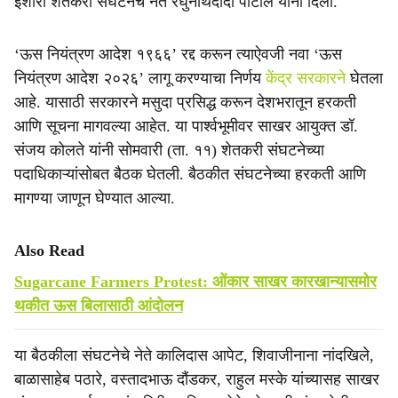
इशारा शेतकरी संघटनेचे नेते रघुनाथदादा पाटील यांनी दिला.
e
‘ऊस नियंत्रण आदेश १९६६’ रद्द करून त्याऐवजी नवा ‘ऊस
नियंत्रण आदेश २०२६’ लागू करण्याचा निर्णय
केंद्र सरकारने
घेतला
आहे. यासाठी सरकारने मसुदा प्रसिद्ध करून देशभरातून हरकती
आणि सूचना मागवल्या आहेत. या पार्श्वभूमीवर साखर आयुक्त डॉ.
संजय कोलते यांनी सोमवारी (ता. ११) शेतकरी संघटनेच्या
पदाधिकाऱ्यांसोबत बैठक घेतली. बैठकीत संघटनेच्या हरकती आणि
मागण्या जाणून घेण्यात आल्या.
Also Read
Sugarcane Farmers Protest: ओंकार साखर कारखान्यासमोर
थकीत ऊस बिलासाठी आंदोलन
या बैठकीला संघटनेचे नेते कालिदास आपेट, शिवाजीनाना नांदखिले,
बाळासाहेब पठारे, वस्तादभाऊ दौंडकर, राहुल मस्के यांच्यासह साखर