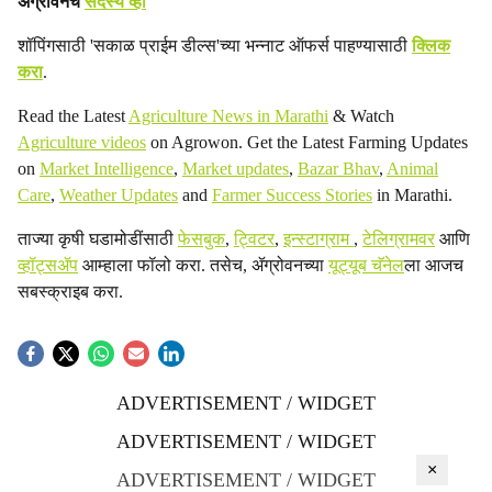
ॲग्रोवनचे
सदस्य व्हा
शॉपिंगसाठी 'सकाळ प्राईम डील्स'च्या भन्नाट ऑफर्स पाहण्यासाठी
क्लिक
करा
.
Read the Latest
Agriculture News in Marathi
& Watch
Agriculture videos
on Agrowon. Get the Latest Farming Updates
on
Market Intelligence
,
Market updates
,
Bazar Bhav
,
Animal
Care
,
Weather Updates
and
Farmer Success Stories
in Marathi.
ताज्या कृषी घडामोडींसाठी
फेसबुक
,
ट्विटर
,
इन्स्टाग्राम
,
टेलिग्रामवर
आणि
व्हॉट्सॲप
आम्हाला फॉलो करा. तसेच, ॲग्रोवनच्या
यूट्यूब चॅनेल
ला आजच
सबस्क्राइब करा.
ADVERTISEMENT / WIDGET
ADVERTISEMENT / WIDGET
×
ADVERTISEMENT / WIDGET