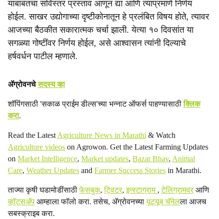
याबाबतचा सविस्तर प्रस्ताव आणून द्या आणि त्याप्रमाणे निर्णय
होईल. साखर उद्योगाच्या दृष्टीकोनातून हे प्रलंबित विषय होते, त्यावर
आजच्या बैठकीत सकारात्मक चर्चा झाली. येत्या १० दिवसांत या
सगळ्या गोष्टींवर निर्णय होईल, असे आश्वासन त्यांनी दिल्याचे
हर्षवर्धन पाटील म्हणाले.
ॲग्रोवनचे
सदस्य व्हा
शॉपिंगसाठी 'सकाळ प्राईम डील्स'च्या भन्नाट ऑफर्स पाहण्यासाठी
क्लिक
करा
.
Read the Latest
Agriculture News in Marathi
& Watch
Agriculture videos
on Agrowon. Get the Latest Farming Updates
on
Market Intelligence
,
Market updates
,
Bazar Bhav
,
Animal
Care
,
Weather Updates
and
Farmer Success Stories
in Marathi.
ताज्या कृषी घडामोडींसाठी
फेसबुक
,
ट्विटर
,
इन्स्टाग्राम
,
टेलिग्रामवर
आणि
व्हॉट्सॲप
आम्हाला फॉलो करा. तसेच, ॲग्रोवनच्या
यूट्यूब चॅनेल
ला आजच
सबस्क्राइब करा.