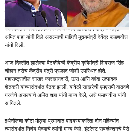
e
किमान विक्री दर म्हणजेच एमएसपी वाढवणे, इथेनॉल कोटा वाढवणे,
साखरेसाठी दुहेरी किंमत प्रणाली तयार करणे, कर्जाचे पुनर्गठण,
कर्जावरील व्याजात सवलत आदी मुद्दे मांडण्यात आले. यावर पुढील
१० दिवसांत सकारात्मक निर्णय घेण्याचे आश्वासन केंद्रीय मंत्री
अमित शहा यांनी दिले असल्याची माहिती मुख्यमंत्री देवेंद्र फडणवीस
यांनी दिली.
आज दिल्लीत झालेल्या बैठकीवेळी केंद्रीय कृषिमंत्री शिवराज सिंह
चौहान तसेच केंद्रीय मंत्री प्रल्हाद जोशी उपस्थित होते.
महाराष्ट्रातील साखर कारखानदारी, ऊस आणि कांदा उत्पादक
शेतकरी यांच्यासंदर्भात बैठक झाली. यावेळी साखरेची एमएसपी वाढवणे
गरजेचे असल्याचे अमित शहा यांनी मान्य केले, असे फडणवीस यांनी
सांगितले.
इथेनॉलचा कोटा मोठ्या प्रमाणात वाढवण्याकरिता दोन महिन्यांत
त्यासंदर्भात निर्णय घेण्याचे त्यांनी मान्य केले. इंटरेस्ट सबव्हेन्शनचे पैसे