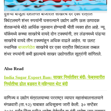
एका बाजूला आंतरराष्ट्रीय बाजारात साखरेचे दर वाढले असताना,
दुसऱ्या बाजूला देशांतर्गत बाजारात साखरेचे दर एका रात्रीत
क्विंटलमागे शंभर रुपयांनी घसरल्याने उद्योग आणि ऊस उत्पादक
शेतकऱ्यांचे मोठे आर्थिक नुकसान होण्याची भीती व्यक्त होत आहे. न्यू
यॉर्कमध्ये कच्चा साखरेचे वायदे दोन टक्क्यांनी, तर लंडनमध्ये पांढऱ्या
साखरेचे वायदे तीन टक्क्यांहून अधिक वाढले आहेत. या उलट
स्थानिक
बाजारपेठेत
साखरेचे दर एका रात्रीत क्विंटलला तब्बल
शंभर रुपयांनी कमी झाल्याचे साखर उद्योगातील सूत्रांनी सांगितले.
Also Read
India Sugar Export Ban: साखर निर्यातीवर बंदी; फेब्रुवारीत
निर्यातीचा ढोल बडवत मे महिन्यात थेट बंदी
वाणिज्य व उद्योग मंत्रालयाच्या परराष्ट्र व्यापार महासंचालनालयाने
मंगळवारी (ता.१२) याबाबत अधिसूचना जारी केली. ३० सप्टेंबर