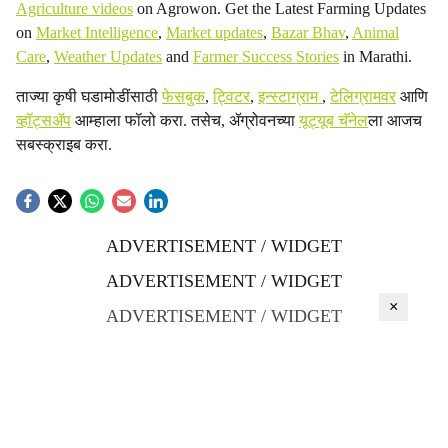
Agriculture videos
on Agrowon. Get the Latest Farming Updates
on
Market Intelligence
,
Market updates
,
Bazar Bhav
,
Animal
Care
,
Weather Updates
and
Farmer Success Stories
in Marathi.
ताज्या कृषी घडामोडींसाठी
फेसबुक
,
ट्विटर
,
इन्स्टाग्राम
,
टेलिग्रामवर
आणि
व्हॉट्सॲप
आम्हाला फॉलो करा. तसेच, ॲग्रोवनच्या
यूट्यूब चॅनेल
ला आजच
सबस्क्राइब करा.
ADVERTISEMENT / WIDGET
ADVERTISEMENT / WIDGET
×
ADVERTISEMENT / WIDGET