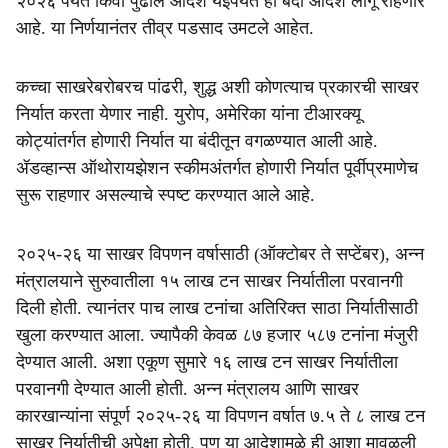
२०२६ पर्यंत किंवा पुढील आदेश येईपर्यंत हा बंदी आदेश लागू राहणार
आहे. या निर्णयानंतर तीव्र पडसाद उमटले आहेत.
कच्चा साखरेबरोबरच पांढरी, शुद्ध अशी कोणत्याच प्रकारची साखर
निर्यात करता येणार नाही. युरोप, अमेरिका यांना टीआरक्यू
कोट्यांतर्गत होणारी निर्यात या बंदीतून वगळण्यात आली आहे.
ॲडव्हान्स ऑथोरायझेशन स्कीमअंतर्गत होणारी निर्यात पूर्वीप्रमाणेच
सुरू राहणार असल्याचे स्पष्ट करण्यात आले आहे.
२०२५-२६ या साखर विपणन वर्षासाठी (ऑक्टोबर ते सप्टेंबर), अन्न
मंत्रालयाने सुरुवातीला १५ लाख टन साखर निर्यातीला परवानगी
दिली होती. त्यानंतर पाच लाख टनांचा अतिरिक्त साठा निर्यातीसाठी
खुला करण्यात आला. ज्यापैकी केवळ ८७ हजार ५८७ टनांना मंजुरी
देण्यात आली. अशा एकूण सुमारे १६ लाख टन साखर निर्यातीला
परवानगी देण्यात आली होती. अन्न मंत्रालय आणि साखर
कारखान्यांना संपूर्ण २०२५-२६ या विपणन वर्षात ७.५ ते ८ लाख टन
साखर निर्यातीची अपेक्षा होती. पण या आदेशामुळे ही आशा मावळली