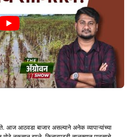
होते. आज आठवडा बाजार असल्याने अनेक व्यापाऱ्यांच्या
ल मोठे नुकसान झाले. किनारपट्टी तालुक्यात पावसाचे