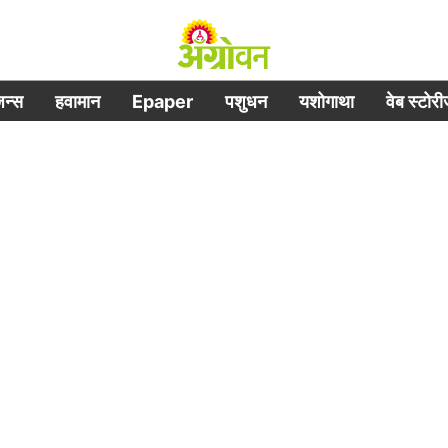
िजन्स
हवामान
Epaper
पशुधन
यशोगाथा
वेब स्टोर