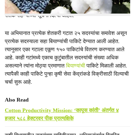
पुढे येत आहे. या पार्श्वभूमीवर कृषी विभागाने संबंधित अधिकाऱ्यांना
सतर्क राहण्याच्या सूचना दिल्या आहेत.
या अभियानात प्रत्येक शेतकरी गटात २५ सदस्यांचा समावेश असून
प्रत्येक सदस्याला सहा बियाण्यांची पाकिटे देण्यात आली आहेत.
त्यानुसार एका गटाला एकूण १५० पाकिटांचे वितरण करण्यात आले
आहे. काही गटांमध्ये एकाच कुटुंबातील सदस्यांची संख्या अधिक
असल्याने त्यांना मोठ्या प्रमाणात
बियाण्यांची
पाकिटे मिळाली आहेत.
त्यापैकी काही पाकिटे पुन्हा कृषी सेवा केंद्रांकडे विक्रीसाठी दिल्याची
चर्चा सुरू आहे.
Also Read
Cotton Productivity Mission: ‘कापूस कांती’ अंतर्गत ४
हजार ५८८ हेक्टरवर पीक प्रात्यक्षिके