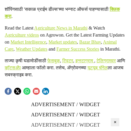
शॉपिंगसाठी 'सकाळ प्राईम डील्स'च्या भन्नाट ऑफर्स पाहण्यासाठी
क्लिक
करा
.
Read the Latest
Agriculture News in Marathi
& Watch
Agriculture videos
on Agrowon. Get the Latest Farming Updates
on
Market Intelligence
,
Market updates
,
Bazar Bhav
,
Animal
Care
,
Weather Updates
and
Farmer Success Stories
in Marathi.
ताज्या कृषी घडामोडींसाठी
फेसबुक
,
ट्विटर
,
इन्स्टाग्राम
,
टेलिग्रामवर
आणि
व्हॉट्सॲप
आम्हाला फॉलो करा. तसेच, ॲग्रोवनच्या
यूट्यूब चॅनेल
ला आजच
सबस्क्राइब करा.
ADVERTISEMENT / WIDGET
ADVERTISEMENT / WIDGET
×
ADVERTISEMENT / WIDGET