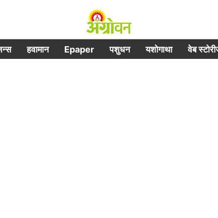
िजन्स
हवामान
Epaper
पशुधन
यशोगाथा
वेब स्टोर