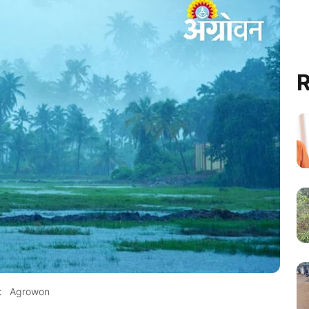
R
t
Agrowon