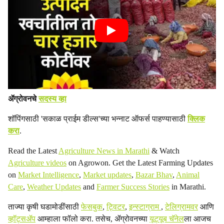
ॲग्रोवनचे
सदस्य व्हा
शॉपिंगसाठी 'सकाळ प्राईम डील्स'च्या भन्नाट ऑफर्स पाहण्यासाठी
क्लिक
करा
.
Read the Latest
Agriculture News in Marathi
& Watch
Agriculture videos
on Agrowon. Get the Latest Farming Updates
on
Market Intelligence
,
Market updates
,
Bazar Bhav
,
Animal
Care
,
Weather Updates
and
Farmer Success Stories
in Marathi.
ताज्या कृषी घडामोडींसाठी
फेसबुक
,
ट्विटर
,
इन्स्टाग्राम
,
टेलिग्रामवर
आणि
व्हॉट्सॲप
आम्हाला फॉलो करा. तसेच, ॲग्रोवनच्या
यूट्यूब चॅनेल
ला आजच