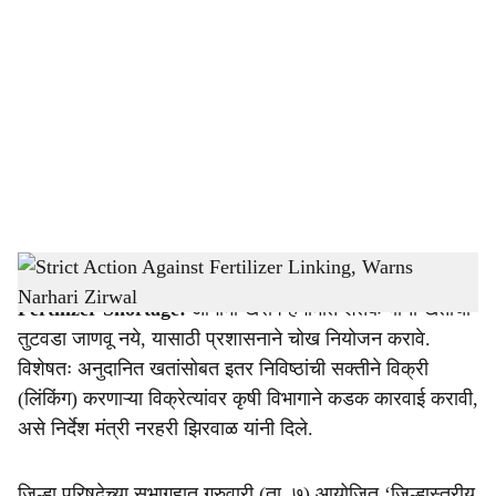
o
c
i
a
l
s
Strict Action Against Fertilizer Linking, Warns Narhari Zirwal
-
Agrowon
h
Fertilizer Shortage:
आगामी खरीप हंगामात शेतकऱ्यांना खतांचा
a
तुटवडा जाणवू नये, यासाठी प्रशासनाने चोख नियोजन करावे.
r
विशेषतः अनुदानित खतांसोबत इतर निविष्ठांची सक्तीने विक्री
(लिंकिंग) करणाऱ्या विक्रेत्यांवर कृषी विभागाने कडक कारवाई करावी,
e
असे निर्देश मंत्री नरहरी झिरवाळ यांनी दिले.
जिल्हा परिषदेच्या सभागृहात गुरुवारी (ता. ७) आयोजित ‘जिल्हास्तरीय