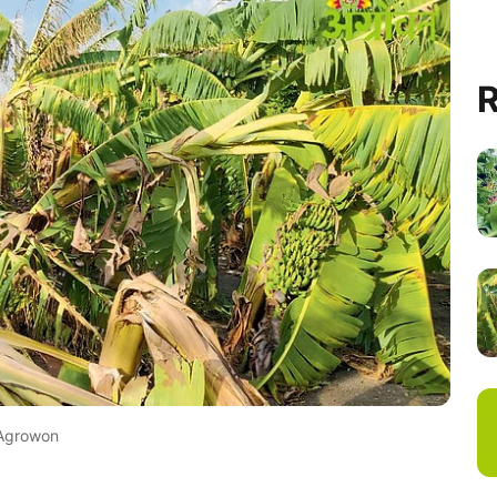
R
Agrowon