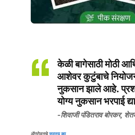
केळी बागेसाठी मोठी आर्
आशेवर कुटुंबाचे नियोजन 
नुकसान झाले आहे. प्र
योग्य नुकसान भरपाई द्य
-शिवाजी पंडितराव बोरकर, शेत
ॲग्रोवनचे
सदस्य व्हा