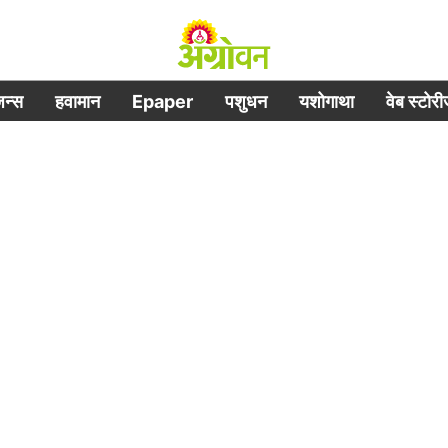
िजन्स
हवामान
Epaper
पशुधन
यशोगाथा
वेब स्टोर