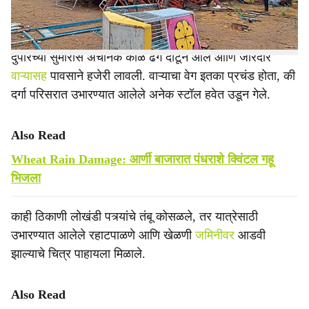
आर्थिक नुकसान झाले.
दुपारच्या सुमारास अचानक काळे ढग दाटून आले आणि जोरदार
वाऱ्यासह
पावसाने हजेरी लावली. वाऱ्याचा वेग इतका प्रचंड होता, की
दर्गा परिसरात उभारण्यात आलेले अनेक स्टॉल हवेत उडून गेले.
Also Read
Wheat Rain Damage: आर्णी बाजारात पंधराशे क्विंटल गहू
भिजला
काही ठिकाणी लोखंडी पत्र्यांचे तंबू कोसळले, तर यात्रेसाठी
उभारण्यात आलेले रहाटपाळणे आणि खेळणी
जमिनीवर
आडवी
झाल्याचे चित्र पाहायला मिळाले.
Also Read