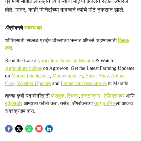
ग्रामीण भागातील लहान व्यापाऱ्यांनी मोठ्या अपेक्षेने स्टॉल उभारले
होते. मात्र, काही मिनिटांच्या वादळाने त्यांचे मोठे नुकसान झाले.
ॲग्रोवनचे
सदस्य व्हा
शॉपिंगसाठी 'सकाळ प्राईम डील्स'च्या भन्नाट ऑफर्स पाहण्यासाठी
क्लिक
करा
.
Read the Latest
Agriculture News in Marathi
& Watch
Agriculture videos
on Agrowon. Get the Latest Farming Updates
on
Market Intelligence
,
Market updates
,
Bazar Bhav
,
Animal
Care
,
Weather Updates
and
Farmer Success Stories
in Marathi.
ताज्या कृषी घडामोडींसाठी
फेसबुक
,
ट्विटर
,
इन्स्टाग्राम
,
टेलिग्रामवर
आणि
व्हॉट्सॲप
आम्हाला फॉलो करा. तसेच, ॲग्रोवनच्या
यूट्यूब चॅनेल
ला आजच
सबस्क्राइब करा.