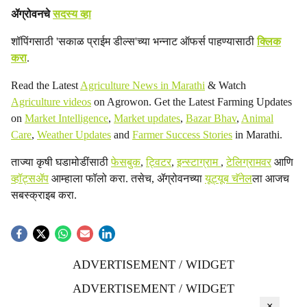
ॲग्रोवनचे
सदस्य व्हा
शॉपिंगसाठी 'सकाळ प्राईम डील्स'च्या भन्नाट ऑफर्स पाहण्यासाठी
क्लिक
करा
.
Read the Latest
Agriculture News in Marathi
& Watch
Agriculture videos
on Agrowon. Get the Latest Farming Updates
on
Market Intelligence
,
Market updates
,
Bazar Bhav
,
Animal
Care
,
Weather Updates
and
Farmer Success Stories
in Marathi.
ताज्या कृषी घडामोडींसाठी
फेसबुक
,
ट्विटर
,
इन्स्टाग्राम
,
टेलिग्रामवर
आणि
व्हॉट्सॲप
आम्हाला फॉलो करा. तसेच, ॲग्रोवनच्या
यूट्यूब चॅनेल
ला आजच
सबस्क्राइब करा.
ADVERTISEMENT / WIDGET
ADVERTISEMENT / WIDGET
×