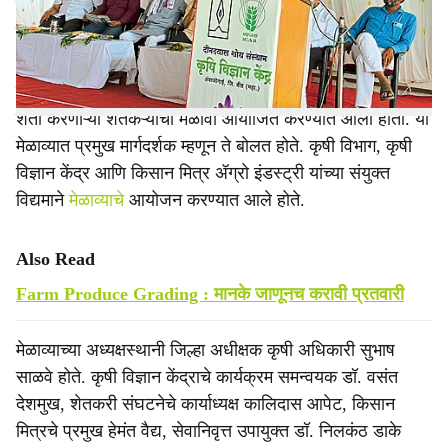
त्याची आखणी व अंमलबजावणी व्हावी, असे मत शेती व शेतकरी
e
प्रश्नांचे अभ्यासक उदय देवळाणकर यांनी व्यक्त केले.
डिघोळआंबा येथील कृषी विज्ञान केंद्रात मंगळवारी (ता. २३) सेंद्रिय
शेती करणाऱ्या शेतकऱ्यांचा मेळावा आयोजित करण्यात आला होता. या
मेळाव्यात प्रमुख मार्गदर्शक म्हणून ते बोलत होते. कृषी विभाग, कृषी
विज्ञान केंद्र आणि किसान मित्र ॲग्रो इंडस्ट्री यांच्या संयुक्त
विद्यमाने
मेळाव्याचे
आयोजन करण्यात आले होते.
Also Read
Farm Produce Grading : मानके जाणूनच करावी प्रतवारी
मेळाव्याच्या अध्यक्षस्थानी जिल्हा अधीक्षक कृषी अधिकारी सुभाष
साळवे होते. कृषी विज्ञान केंद्राचे कार्यक्रम समन्वयक डॉ. वसंत
देशमुख, शेतकरी संघटनेचे कार्याध्यक्ष कालिदास आपेट, किसान
मित्रचे प्रमुख हेमंत वैद्य, सेवानिवृत्त उपायुक्त डॉ. निलकंठ डाके