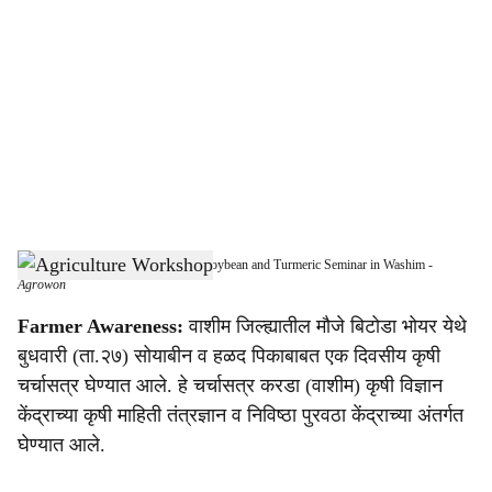
o
c
i
a
l
s
Farmers Show Strong Response to Soybean and Turmeric Seminar in Washim
-
h
Agrowon
a
Farmer Awareness:
वाशीम जिल्ह्यातील मौजे बिटोडा भोयर येथे
बुधवारी (ता.२७) सोयाबीन व हळद पिकाबाबत एक दिवसीय कृषी
r
चर्चासत्र घेण्यात आले. हे चर्चासत्र करडा (वाशीम) कृषी विज्ञान
e
केंद्राच्या कृषी माहिती तंत्रज्ञान व निविष्ठा पुरवठा केंद्राच्या अंतर्गत
घेण्यात आले.