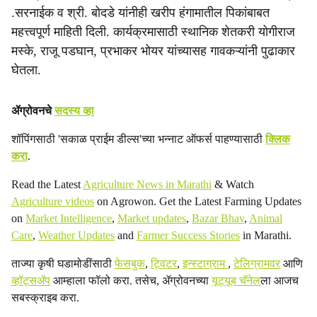
.सरनाईक व श्री. बोदडे यांनीही खरीप हंगामातील पिकांबाबत
महत्त्वपूर्ण माहिती दिली. कार्यक्रमासाठी स्थानिक शेतकरी योगीराज
मस्के, राजू पडघान, प्रभाकर भोयर यांच्यासह गावकऱ्यांनी पुढाकार
घेतला.
ॲग्रोवनचे
सदस्य व्हा
शॉपिंगसाठी 'सकाळ प्राईम डील्स'च्या भन्नाट ऑफर्स पाहण्यासाठी
क्लिक
करा
.
Read the Latest
Agriculture News in Marathi
& Watch
Agriculture videos
on Agrowon. Get the Latest Farming Updates
on
Market Intelligence
,
Market updates
,
Bazar Bhav
,
Animal
Care
,
Weather Updates
and
Farmer Success Stories
in Marathi.
ताज्या कृषी घडामोडींसाठी
फेसबुक
,
ट्विटर
,
इन्स्टाग्राम
,
टेलिग्रामवर
आणि
व्हॉट्सॲप
आम्हाला फॉलो करा. तसेच, ॲग्रोवनच्या
यूट्यूब चॅनेल
ला आजच
सबस्क्राइब करा.