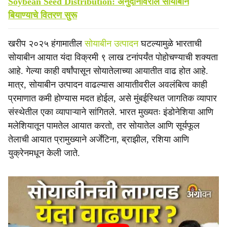
Soybean Seed Distribution: अनुदानावरील सोयाबीन
बियाण्याचे वितरण सुरू
खरीप २०२५ हंगामातील
सोयाबीन उत्पादन
घटल्यामुळे भारताची
सोयाबीन आयात यंदा विक्रमी ९ लाख टनांपर्यंत पोहोचण्याची शक्यता
आहे. गेल्या काही वर्षांपासून सोयातेलाच्या आयातीत वाढ होत आहे.
मात्र, सोयाबीन उत्पादन वाढल्यास आयातीवरील अवलंबित्व काही
प्रमाणात कमी होण्यास मदत होईल, असे मुंबईस्थित जागतिक व्यापार
संस्थेतील एका व्यापाऱ्याने सांगितले. भारत मुख्यतः इंडोनेशिया आणि
मलेशियातून पामतेल आयात करतो, तर सोयातेल आणि सूर्यफूल
तेलाची आयात प्रामुख्याने अर्जेंटिना, ब्राझील, रशिया आणि
युक्रेनमधून केली जाते.