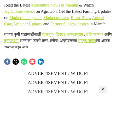
Read the Latest
Agriculture News in Marathi
& Watch
Agriculture videos
on Agrowon. Get the Latest Farming Updates
on
Market Intelligence
,
Market updates
,
Bazar Bhav
,
Animal
Care
,
Weather Updates
and
Farmer Success Stories
in Marathi.
ताज्या कृषी घडामोडींसाठी
फेसबुक
,
ट्विटर
,
इन्स्टाग्राम
,
टेलिग्रामवर
आणि
व्हॉट्सॲप
आम्हाला फॉलो करा. तसेच, ॲग्रोवनच्या
यूट्यूब चॅनेल
ला आजच
सबस्क्राइब करा.
ADVERTISEMENT / WIDGET
ADVERTISEMENT / WIDGET
×
ADVERTISEMENT / WIDGET