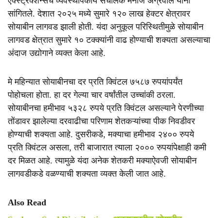
एक्स्ट्रॅक्शन्सचे व्यवस्थापकीय संचालक मनोज अग्रवाल यांनी
सांगितले. देशात २०२५ मध्ये सुमारे १२० लाख हेक्टर क्षेत्रावर
सोयाबीन लागवड झाली होती. यंदा अनुकूल परिस्थितीमुळे सोयाबीन
लागवड क्षेत्रात सुमारे १० टक्क्यांनी वाढ होण्याची शक्यता असल्याचा
अंदाज उद्योगाने व्यक्त केला आहे.
मे महिन्यात सोयाबीनचा दर प्रति क्विंटल ७५८७ रुपयांपर्यंत
पोहोचला होता. हा दर गेल्या चार वर्षांतील उच्चांकी ठरला.
सोयाबीनचा हमीभाव ५३२८ रुपये प्रति क्विंटल असल्याने पेरणीच्या
तोंडावर झालेल्या दरवाढीचा परिणाम शेतकऱ्यांच्या पीक निवडीवर
होण्याची शक्यता आहे. दुसरीकडे, मक्याचा हमीभाव २४०० रुपये
प्रति क्विंटल असला, तरी बाजारात त्याला २००० रुपयांपेक्षाही कमी
दर मिळत आहे. त्यामुळे यंदा अनेक शेतकरी मक्याऐवजी सोयाबीन
लागवडीकडे वळण्याची शक्यता व्यक्त केली जात आहे.
Also Read