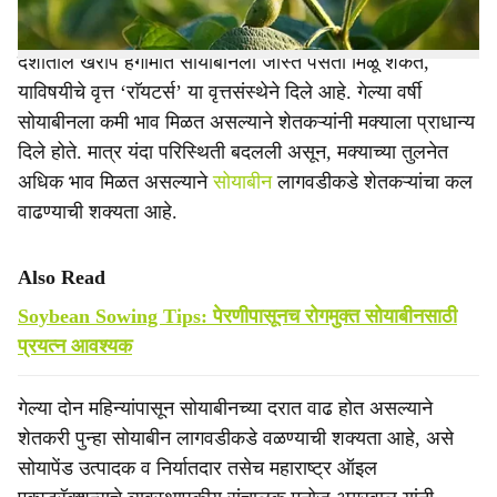
देशातील खरीप हंगामात सोयाबीनला जास्त पसंती मिळू शकते,
याविषयीचे वृत्त ‘राॅयटर्स’ या वृत्तसंस्थेने दिले आहे. गेल्या वर्षी
सोयाबीनला कमी भाव मिळत असल्याने शेतकऱ्यांनी मक्याला प्राधान्य
दिले होते. मात्र यंदा परिस्थिती बदलली असून, मक्याच्या तुलनेत
अधिक भाव मिळत असल्याने
सोयाबीन
लागवडीकडे शेतकऱ्यांचा कल
वाढण्याची शक्यता आहे.
Also Read
Soybean Sowing Tips: पेरणीपासूनच रोगमुक्त सोयाबीनसाठी
प्रयत्न आवश्यक
गेल्या दोन महिन्यांपासून सोयाबीनच्या दरात वाढ होत असल्याने
शेतकरी पुन्हा सोयाबीन लागवडीकडे वळण्याची शक्यता आहे, असे
सोयापेंड उत्पादक व निर्यातदार तसेच महाराष्ट्र ऑइल