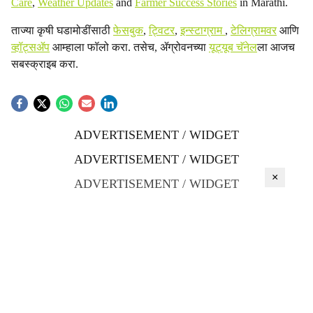
Care
,
Weather Updates
and
Farmer Success Stories
in Marathi.
ताज्या कृषी घडामोडींसाठी
फेसबुक
,
ट्विटर
,
इन्स्टाग्राम
,
टेलिग्रामवर
आणि
व्हॉट्सॲप
आम्हाला फॉलो करा. तसेच, ॲग्रोवनच्या
यूट्यूब चॅनेल
ला आजच
सबस्क्राइब करा.
ADVERTISEMENT / WIDGET
ADVERTISEMENT / WIDGET
×
ADVERTISEMENT / WIDGET