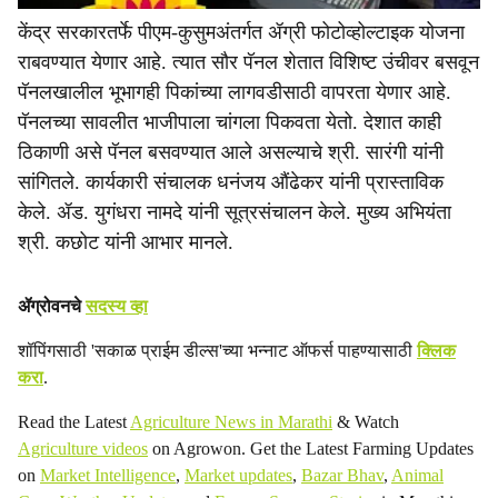
केंद्र सरकारतर्फे पीएम-कुसुमअंतर्गत ॲग्री फोटोव्होल्टाइक योजना
राबवण्यात येणार आहे. त्यात सौर पॅनल शेतात विशिष्ट उंचीवर बसवून
पॅनलखालील भूभागही पिकांच्या लागवडीसाठी वापरता येणार आहे.
पॅनलच्या सावलीत भाजीपाला चांगला पिकवता येतो. देशात काही
ठिकाणी असे पॅनल बसवण्यात आले असल्याचे श्री. सारंगी यांनी
सांगितले. कार्यकारी संचालक धनंजय औंढेकर यांनी प्रास्ताविक
केले. ॲड. युगंधरा नामदे यांनी सूत्रसंचालन केले. मुख्य अभियंता
श्री. कछोट यांनी आभार मानले.
ॲग्रोवनचे
सदस्य व्हा
शॉपिंगसाठी 'सकाळ प्राईम डील्स'च्या भन्नाट ऑफर्स पाहण्यासाठी
क्लिक
करा
.
Read the Latest
Agriculture News in Marathi
& Watch
Agriculture videos
on Agrowon. Get the Latest Farming Updates
on
Market Intelligence
,
Market updates
,
Bazar Bhav
,
Animal