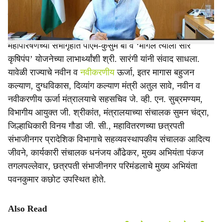
प्रोत्साहित करावे, असे आवाहन केंद्र सरकारच्या नवीन व
नवीकरणीय ऊर्जा मंत्रालयाचे सचिव संतोष कुमार सारंगी यांनी केले.
महापारेषणच्या सभागृहात पीएम-कुसुम बी व ‘मागेल त्याला सौर
कृषिपंप’ योजनेच्या लाभार्थ्यांशी श्री. सारंगी यांनी संवाद साधला.
यावेळी राज्याचे नवीन व
नवीकरणीय
ऊर्जा, इतर मागास बहुजन
कल्याण, दुग्धविकास, दिव्यांग कल्याण मंत्री अतुल सावे, नवीन व
नवीकरणीय ऊर्जा मंत्रालयाचे सहसचिव जे. व्ही. एन. सुब्रमण्यम,
विभागीय आयुक्त जी. श्रीकांत, मंत्रालयाच्या संचालक सुमन चंद्रा,
जिल्हाधिकारी विनय गौडा जी. सी., महावितरणच्या छत्रपती
संभाजीनगर प्रादेशिक विभागाचे सहव्यवस्थापकीय संचालक आदित्य
जीवने, कार्यकारी संचालक धनंजय औंढेकर, मुख्य अभियंता पंकज
तगलपल्लेवार, छत्रपती संभाजीनगर परिमंडलाचे मुख्य अभियंता
पवनकुमार कछोट उपस्थित होते.
Also Read