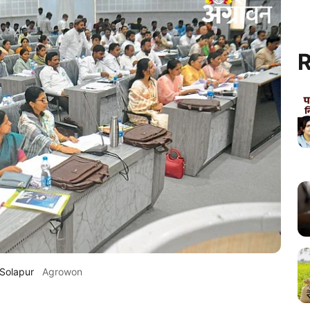
R
 Solapur
Agrowon