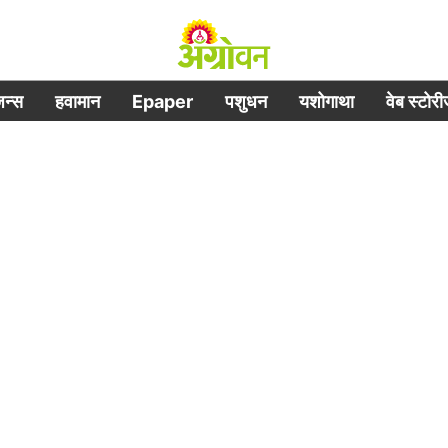
िजन्स
हवामान
Epaper
पशुधन
यशोगाथा
वेब स्टोर