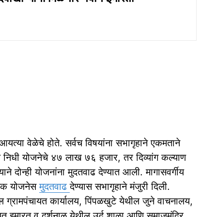
्या वेळेचे होते. सर्वच विषयांना सभागृहाने एकमताने
याण निधी योजनेचे ४७ लाख ७६ हजार, तर दिव्यांग कल्याण
ने दोन्ही योजनांना मुदतवाढ देण्यात आली. मागासवर्गीय
-बाईक योजनेस
मुदतवाढ
देण्यास सभागृहाने मंजुरी दिली.
ल ग्रामपंचायत कार्यालय, पिंपळखुटे येथील जुने वाचनालय,
त इमारत व दर्शनाळ येथील उर्दू शाळा आणि समाजमंदिर