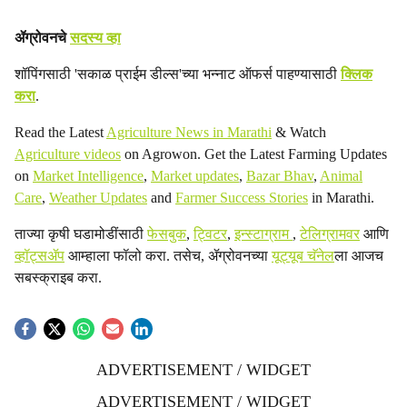
ॲग्रोवनचे
सदस्य व्हा
शॉपिंगसाठी 'सकाळ प्राईम डील्स'च्या भन्नाट ऑफर्स पाहण्यासाठी
क्लिक
करा
.
Read the Latest
Agriculture News in Marathi
& Watch
Agriculture videos
on Agrowon. Get the Latest Farming Updates
on
Market Intelligence
,
Market updates
,
Bazar Bhav
,
Animal
Care
,
Weather Updates
and
Farmer Success Stories
in Marathi.
ताज्या कृषी घडामोडींसाठी
फेसबुक
,
ट्विटर
,
इन्स्टाग्राम
,
टेलिग्रामवर
आणि
व्हॉट्सॲप
आम्हाला फॉलो करा. तसेच, ॲग्रोवनच्या
यूट्यूब चॅनेल
ला आजच
सबस्क्राइब करा.
ADVERTISEMENT / WIDGET
ADVERTISEMENT / WIDGET