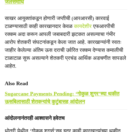
जलसमाधि
साखर आयुक्तांकडून होणारी जप्तीची (आरआरसी) कारवाई
टाळण्यासाठी काही कारखानदार केवळ
कायदेशीर
एफआरपीची
रक्कम अदा करून आपली जबाबदारी झटकत असल्याचा गंभीर
आरोप शेतकरी संघटनांकडून केला जात आहे. कारखान्यांनी स्वतः
जाहीर केलेल्या अंतिम ऊस दराची उर्वरित रक्कम देण्यास कमालीची
टाळाटाळ सुरू असल्याने शेतकरी प्रचंड आर्थिक अडचणीत सापडले
आहेत.
Also Read
Sugarcane Payments Pending: ‘गोकुळ शुगर’च्या थकीत
ऊसबिलासाठी शेतकऱ्यांचे कुटुंबासह आंदोलन
आंदोलनानंतरही आश्वासने हवेतच
धोत्री येथील ‘गोकूळ शुगर्स’सह इतर काही कारखान्यांच्या थकीत