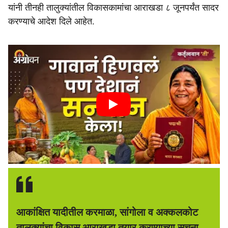
यांनी तीनही तालुक्यांतील विकासकामांचा आराखडा ८ जूनपर्यंत सादर
करण्याचे आदेश दिले आहेत.
आकांक्षित यादीतील करमाळा, सांगोला व अक्कलकोट
तालुक्यांचा विकास आराखडा तयार करण्याच्या सूचना