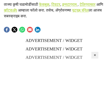
ताज्या कृषी घडामोडींसाठी
फेसबुक
,
ट्विटर
,
इन्स्टाग्राम
,
टेलिग्रामवर
आणि
व्हॉट्सॲप
आम्हाला फॉलो करा. तसेच, ॲग्रोवनच्या
यूट्यूब चॅनेल
ला आजच
सबस्क्राइब करा.
ADVERTISEMENT / WIDGET
ADVERTISEMENT / WIDGET
×
ADVERTISEMENT / WIDGET