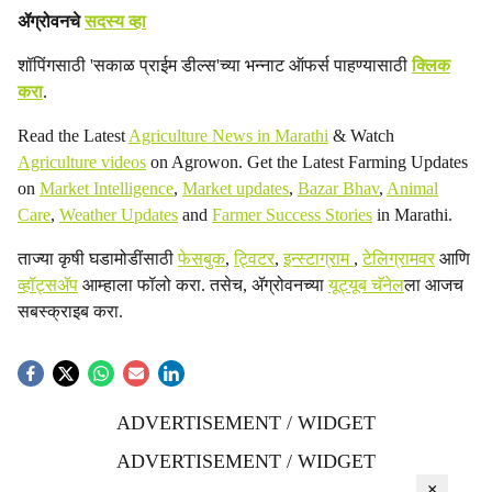
ॲग्रोवनचे
सदस्य व्हा
शॉपिंगसाठी 'सकाळ प्राईम डील्स'च्या भन्नाट ऑफर्स पाहण्यासाठी
क्लिक
करा
.
Read the Latest
Agriculture News in Marathi
& Watch
Agriculture videos
on Agrowon. Get the Latest Farming Updates
on
Market Intelligence
,
Market updates
,
Bazar Bhav
,
Animal
Care
,
Weather Updates
and
Farmer Success Stories
in Marathi.
ताज्या कृषी घडामोडींसाठी
फेसबुक
,
ट्विटर
,
इन्स्टाग्राम
,
टेलिग्रामवर
आणि
व्हॉट्सॲप
आम्हाला फॉलो करा. तसेच, ॲग्रोवनच्या
यूट्यूब चॅनेल
ला आजच
सबस्क्राइब करा.
ADVERTISEMENT / WIDGET
ADVERTISEMENT / WIDGET
×