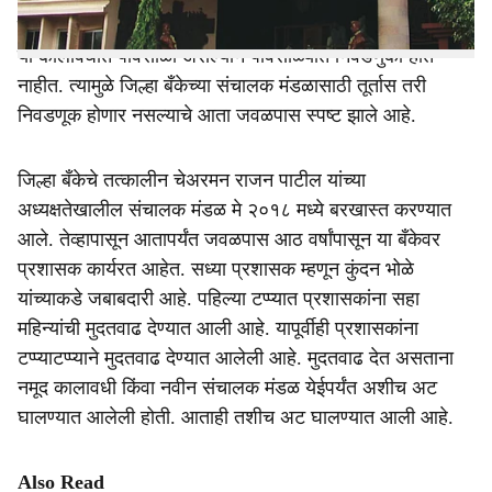
होईल, तोपर्यंत मुदतवाढ देण्यात आल्याचे म्हटले आहे. जून ते सप्टेंबर
या कालावधीत पावसाळा असल्याने पावसाळ्यात निवडणुका होत
नाहीत. त्यामुळे जिल्हा बँकेच्या संचालक मंडळासाठी तूर्तास तरी
निवडणूक होणार नसल्याचे आता जवळपास स्पष्ट झाले आहे.
जिल्हा बँकेचे तत्कालीन चेअरमन राजन पाटील यांच्या
अध्यक्षतेखालील संचालक मंडळ मे २०१८ मध्ये बरखास्त करण्यात
आले. तेव्हापासून आतापर्यंत जवळपास आठ वर्षांपासून या बँकेवर
प्रशासक कार्यरत आहेत. सध्या प्रशासक म्हणून कुंदन भोळे
यांच्याकडे जबाबदारी आहे. पहिल्या टप्प्यात प्रशासकांना सहा
महिन्यांची मुदतवाढ देण्यात आली आहे. यापूर्वीही प्रशासकांना
टप्प्याटप्प्याने मुदतवाढ देण्यात आलेली आहे. मुदतवाढ देत असताना
नमूद कालावधी किंवा नवीन संचालक मंडळ येईपर्यंत अशीच अट
घालण्यात आलेली होती. आताही तशीच अट घालण्यात आली आहे.
Also Read