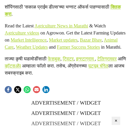
शॉपिंगसाठी 'सकाळ प्राईम डील्स'च्या भन्नाट ऑफर्स पाहण्यासाठी
क्लिक
करा
.
Read the Latest
Agriculture News in Marathi
& Watch
Agriculture videos
on Agrowon. Get the Latest Farming Updates
on
Market Intelligence
,
Market updates
,
Bazar Bhav
,
Animal
Care
,
Weather Updates
and
Farmer Success Stories
in Marathi.
ताज्या कृषी घडामोडींसाठी
फेसबुक
,
ट्विटर
,
इन्स्टाग्राम
,
टेलिग्रामवर
आणि
व्हॉट्सॲप
आम्हाला फॉलो करा. तसेच, ॲग्रोवनच्या
यूट्यूब चॅनेल
ला आजच
सबस्क्राइब करा.
ADVERTISEMENT / WIDGET
ADVERTISEMENT / WIDGET
×
ADVERTISEMENT / WIDGET