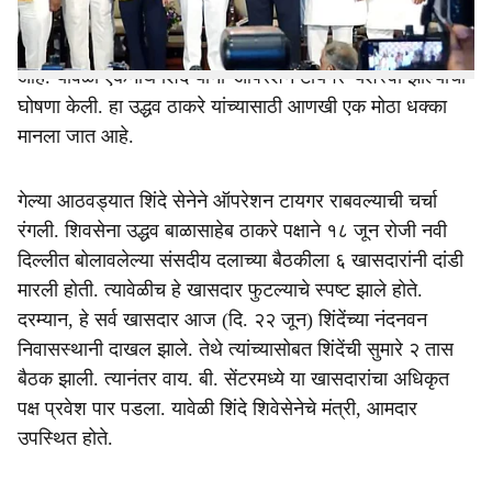
ओमराजे निंबाळकर, संजय दिना पाटील, नागेश पाटील आष्टीकर,
संजय देशमुख, भाऊसाहेब वाकचौरे आणि संजय जाधव यांचा समावेश
आहे. यावेळी एकनाथ शिंदे यांनी 'ऑपेरशन टायगर' यशस्वी झाल्याची
घोषणा केली. हा उद्धव ठाकरे यांच्यासाठी आणखी एक मोठा धक्का
मानला जात आहे.
गेल्या आठवड्यात शिंदे सेनेने ऑपरेशन टायगर राबवल्याची चर्चा
रंगली. शिवसेना उद्धव बाळासाहेब ठाकरे पक्षाने १८ जून रोजी नवी
दिल्लीत बोलावलेल्या संसदीय दलाच्या बैठकीला ६ खासदारांनी दांडी
मारली होती. त्यावेळीच हे खासदार फुटल्याचे स्पष्ट झाले होते.
दरम्यान, हे सर्व खासदार आज (दि. २२ जून) शिंदेंच्या नंदनवन
निवासस्थानी दाखल झाले. तेथे त्यांच्यासोबत शिंदेंची सुमारे २ तास
बैठक झाली. त्यानंतर वाय. बी. सेंटरमध्ये या खासदारांचा अधिकृत
पक्ष प्रवेश पार पडला. यावेळी शिंदे शिवेसेनेचे मंत्री, आमदार
उपस्थित होते.