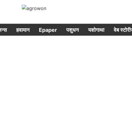
िजन्स
हवामान
Epaper
पशुधन
यशोगाथा
वेब स्टोर