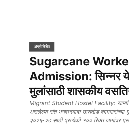
ॲग्रो विशेष
Sugarcane Worker
Admission: सिन्नर येथ
मुलांसाठी शासकीय वसतिगृ
Migrant Student Hostel Facility: सामाजिक न्
असलेल्या संत भगवानबाबा ऊसतोड कामगारांच्या मुल
२०२६-२७ साठी प्रत्येकी १०० रिक्त जागांवर प्रव