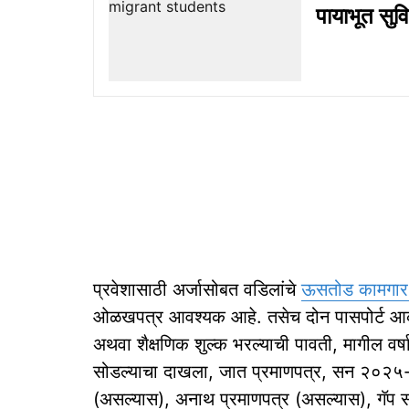
पायाभूत सुवि
प्रवेशासाठी अर्जासोबत वडिलांचे
ऊसतोड कामगा
ओळखपत्र आवश्यक आहे. तसेच दोन पासपोर्ट आका
अथवा शैक्षणिक शुल्क भरल्याची पावती, मागील वर्ष
सोडल्याचा दाखला, जात प्रमाणपत्र, सन २०२५-२६ 
(असल्यास), अनाथ प्रमाणपत्र (असल्यास), गॅप स