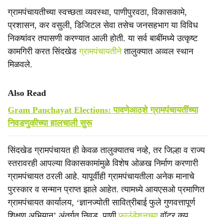
ग्रामपंचायतीच्या स्वच्छता व्यवस्था, पाणीपुरवठा, विकासकामे,
प्रशासन, कर वसुली, डिजिटल सेवा तसेच जनसहभाग या विविध
निकषांवर तपासणी करण्यात आली होती. या सर्व बाबींमध्ये उत्कृष्ट
कामगिरी करत सिंदखेड
ग्रामपंचायतीने
तालुक्यात अव्वल स्थान
मिळवले.
Also Read
Gram Panchayat Elections: पावणेआठशे ग्रामपंचायतींच्या
निवडणुकीच्या हालचाली सुरू
सिंदखेड ग्रामपंचायत ही केवळ तालुक्यातच नव्हे, तर जिल्हा व राज्य
स्तरावरही आपल्या विकासकामांमुळे विशेष ओळख निर्माण करणारी
ग्रामपंचायत ठरली आहे. यापूर्वीही ग्रामपंचायतीला अनेक मानाचे
पुरस्कार व सन्मान प्राप्त झाले आहेत. त्यामध्ये आयएसओ प्रमाणित
ग्रामपंचायत कार्यालय, ‘ज्ञानज्योती सावित्रीबाई फुले गुणवत्तापूर्ण
शिक्षण अभियान’ अंतर्गत निवड, पाणी
फाउंडेशनच्या
वॉटर कप