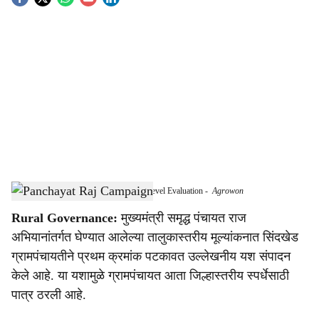
S
o
c
i
a
l
s
Sindkhed Gram Panchayat Tops Taluka-Level Evaluation
-
Agrowon
h
Rural Governance:
मुख्यमंत्री समृद्ध पंचायत राज
a
अभियानांतर्गत घेण्यात आलेल्या तालुकास्तरीय मूल्यांकनात सिंदखेड
r
ग्रामपंचायतीने प्रथम क्रमांक पटकावत उल्लेखनीय यश संपादन
केले आहे. या यशामुळे ग्रामपंचायत आता जिल्हास्तरीय स्पर्धेसाठी
e
पात्र ठरली आहे.