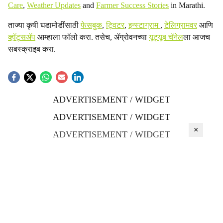
Care
,
Weather Updates
and
Farmer Success Stories
in Marathi.
ताज्या कृषी घडामोडींसाठी
फेसबुक
,
ट्विटर
,
इन्स्टाग्राम
,
टेलिग्रामवर
आणि
व्हॉट्सॲप
आम्हाला फॉलो करा. तसेच, ॲग्रोवनच्या
यूट्यूब चॅनेल
ला आजच
सबस्क्राइब करा.
ADVERTISEMENT / WIDGET
ADVERTISEMENT / WIDGET
×
ADVERTISEMENT / WIDGET