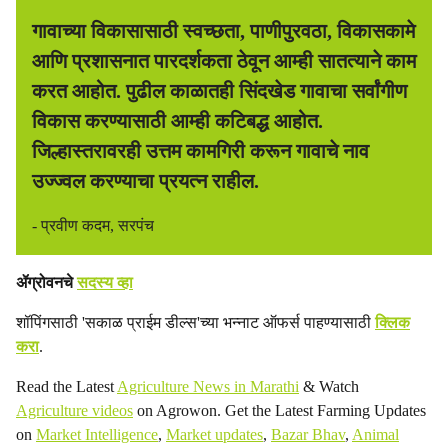
गावाच्या विकासासाठी स्वच्छता, पाणीपुरवठा, विकासकामे
आणि प्रशासनात पारदर्शकता ठेवून आम्ही सातत्याने काम
करत आहोत. पुढील काळातही सिंदखेड गावाचा सर्वांगीण
विकास करण्यासाठी आम्ही कटिबद्ध आहोत.
जिल्हास्तरावरही उत्तम कामगिरी करून गावाचे नाव
उज्ज्वल करण्याचा प्रयत्न राहील.
- प्रवीण कदम, सरपंच
ॲग्रोवनचे
सदस्य व्हा
शॉपिंगसाठी 'सकाळ प्राईम डील्स'च्या भन्नाट ऑफर्स पाहण्यासाठी
क्लिक
करा
.
Read the Latest
Agriculture News in Marathi
& Watch
Agriculture videos
on Agrowon. Get the Latest Farming Updates
on
Market Intelligence
,
Market updates
,
Bazar Bhav
,
Animal