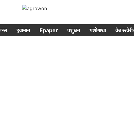
िजन्स
हवामान
Epaper
पशुधन
यशोगाथा
वेब स्टोर