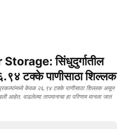
orage: सिंधुदुर्गातील
२६.९४ टक्के पाणीसाठा शिल्लक
प्रकल्पांमध्ये केवळ २६.९४ टक्के पाणीसाठा शिल्लक असून
डली आहेत. वाढलेल्या तापमानाचा हा परिणाम मानला जात