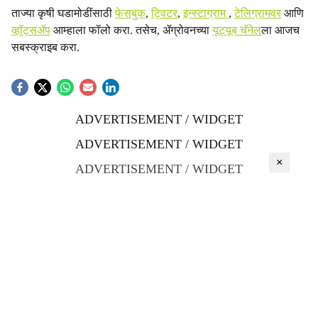
ताज्या कृषी घडामोडींसाठी
फेसबुक
,
ट्विटर
,
इन्स्टाग्राम
,
टेलिग्रामवर
आणि
व्हॉट्सॲप
आम्हाला फॉलो करा. तसेच, ॲग्रोवनच्या
यूट्यूब चॅनेल
ला आजच
सबस्क्राइब करा.
ADVERTISEMENT / WIDGET
ADVERTISEMENT / WIDGET
×
ADVERTISEMENT / WIDGET