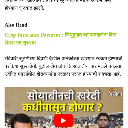
शेतकऱ्यांच्या खात्यात शनिवारपासून पीक विम्याची रक्कम जमा
होण्यास सुरुवात झाली.
Also Read
Crop Insurance Payment : सिंधुदुर्गात बागायतदारांना विमा
वितरणास सुरुवात
रविवारी सुट्टीच्या दिवशी देखील अनेकांच्या खात्यात रक्कम होण्याची
प्रकिया सुरू होती. पुढील दोन तीन दिवसांत तीन चार मंडले वगळता
उर्वरित मंडलांतील शेतकऱ्यांना परतावा प्राप्त होण्याची शक्यता आहे.