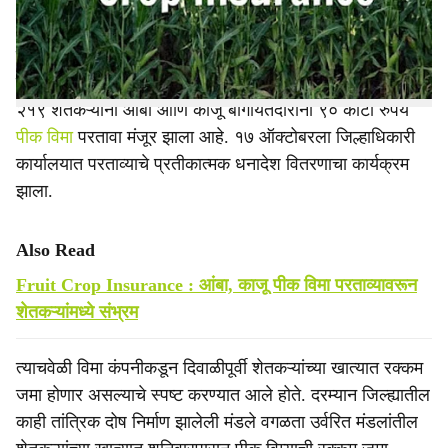
e
पुढील तीन चार दिवसांत तीन मंडले वगळता बहुतांशी मंडलांतील
शेतकऱ्यांना परतावा मिळण्याची शक्यता आहे. जिल्ह्यातील ४३ हजार
२१९ शेतकऱ्यांनी आंबा आणि काजू बागायतदारांना ९० कोटी रुपये
पीक विमा
परतावा मंजूर झाला आहे. १७ ऑक्टोबरला जिल्हाधिकारी
कार्यालयात परताव्याचे प्रतीकात्मक धनादेश वितरणाचा कार्यक्रम
झाला.
Also Read
Fruit Crop Insurance : आंबा, काजू पीक विमा परताव्यावरून
शेतकऱ्यांमध्ये संभ्रम
त्याचवेळी विमा कंपनीकडून दिवाळीपूर्वी शेतकऱ्यांच्या खात्यात रक्कम
जमा होणार असल्याचे स्पष्ट करण्यात आले होते. दरम्यान जिल्ह्यातील
काही तांत्रिक दोष निर्माण झालेली मंडले वगळता उर्वरित मंडलांतील