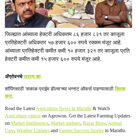
जिल्ह्यात आंब्याला हेक्टरी अधिकतम ८६ हजार ८२१ तर काजूला
प्रतिहेक्टरी अधिकतर ५७ हजार ६०० रुपये रक्कम मंजूर आहे.
आंब्याला प्रतिहेक्टरी कमीत कमी १० हजार ३२१ तर काजूला प्रति
हेक्टरी कमीत कमी १५ हजार ६०० रुपये मंजूर आहे.
ॲग्रोवनचे
सदस्य व्हा
शॉपिंगसाठी 'सकाळ प्राईम डील्स'च्या भन्नाट ऑफर्स पाहण्यासाठी
क्लिक
करा
.
Read the Latest
Agriculture News in Marathi
& Watch
Agriculture videos
on Agrowon. Get the Latest Farming Updates
on
Market Intelligence
,
Market updates
,
Bazar Bhav
,
Animal
Care
,
Weather Updates
and
Farmer Success Stories
in Marathi.