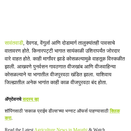
सावंतवाडी
, देवगड, वेंगुर्ला आणि दोडामार्ग तालुक्यांतही पावसाचे
वातावरण होते. किनारपट्टी भागात सायंकाळी उशिरापर्यंत जोरदार
वारे वाहत होते. काही मार्गांवर झाडे कोसळल्यामुळे वाहतूक विस्कळीत
झाली. आखवणे पुनर्वसन गावठणात वीजखांब आणि वीजवाहिन्या
कोसळल्याने या भागातील वीजपुरवठा खंडित झाला. याशिवाय
जिल्ह्यातील अनेक भागांत काही काळ वीजपुरवठा बंद होता.
ॲग्रोवनचे
सदस्य व्हा
शॉपिंगसाठी 'सकाळ प्राईम डील्स'च्या भन्नाट ऑफर्स पाहण्यासाठी
क्लिक
करा
.
Read the Latest
Agriculture News in Marathi
& Watch