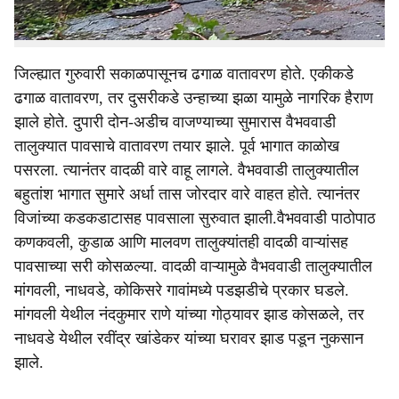
सकाळपासून जिल्ह्यात ढगाळ वातावरण कायम आहे.
जिल्ह्यात गुरुवारी सकाळपासूनच ढगाळ वातावरण होते. एकीकडे
ढगाळ वातावरण, तर दुसरीकडे उन्हाच्या झळा यामुळे नागरिक हैराण
झाले होते. दुपारी दोन-अडीच वाजण्याच्या सुमारास वैभववाडी
तालुक्यात पावसाचे वातावरण तयार झाले. पूर्व भागात काळोख
पसरला. त्यानंतर वादळी वारे वाहू लागले. वैभववाडी तालुक्यातील
बहुतांश भागात सुमारे अर्धा तास जोरदार वारे वाहत होते. त्यानंतर
विजांच्या कडकडाटासह पावसाला सुरुवात झाली.वैभववाडी पाठोपाठ
कणकवली, कुडाळ आणि मालवण तालुक्यांतही वादळी वाऱ्यांसह
पावसाच्या सरी कोसळल्या. वादळी वाऱ्यामुळे वैभववाडी तालुक्यातील
मांगवली, नाधवडे, कोकिसरे गावांमध्ये पडझडीचे प्रकार घडले.
मांगवली येथील नंदकुमार राणे यांच्या गोठ्यावर झाड कोसळले, तर
नाधवडे येथील रवींद्र खांडेकर यांच्या घरावर झाड पडून नुकसान
झाले.