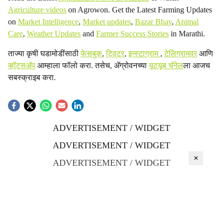
Agriculture videos
on Agrowon. Get the Latest Farming Updates
on
Market Intelligence
,
Market updates
,
Bazar Bhav
,
Animal
Care
,
Weather Updates
and
Farmer Success Stories
in Marathi.
ताज्या कृषी घडामोडींसाठी
फेसबुक
,
ट्विटर
,
इन्स्टाग्राम
,
टेलिग्रामवर
आणि
व्हॉट्सॲप
आम्हाला फॉलो करा. तसेच, ॲग्रोवनच्या
यूट्यूब चॅनेल
ला आजच
सबस्क्राइब करा.
ADVERTISEMENT / WIDGET
ADVERTISEMENT / WIDGET
×
ADVERTISEMENT / WIDGET