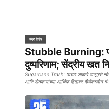
ॲग्रो विशेष
Stubble Burning: पा
दुष्परिणाम; सेंद्रीय खत न
Sugarcane Trash: पाचट जाळणे तात्पुरते सोपे 
आणि शेतकऱ्यांच्या आर्थिक हितावर दीर्घकालीन गंभ