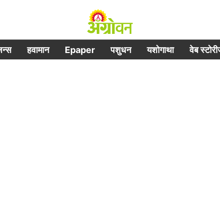
िजन्स
हवामान
Epaper
पशुधन
यशोगाथा
वेब स्टोर