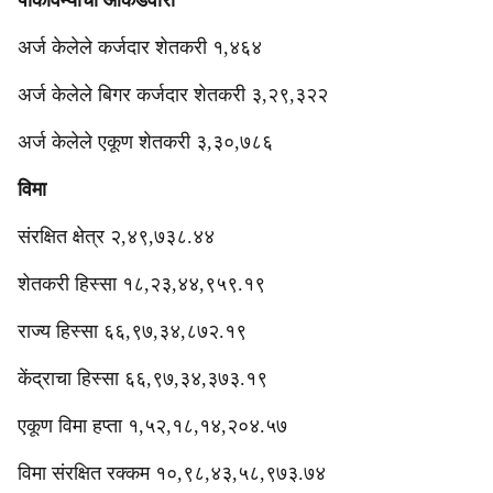
पीकविम्याची आकडेवारी
अर्ज केलेले कर्जदार शेतकरी १,४६४
अर्ज केलेले बिगर कर्जदार शेतकरी ३,२९,३२२
अर्ज केलेले एकूण शेतकरी ३,३०,७८६
विमा
संरक्षित क्षेत्र २,४९,७३८.४४
शेतकरी हिस्सा १८,२३,४४,९५९.१९
राज्य हिस्सा ६६,९७,३४,८७२.१९
केंद्राचा हिस्सा ६६,९७,३४,३७३.१९
एकूण विमा हप्ता १,५२,१८,१४,२०४.५७
विमा संरक्षित रक्कम १०,९८,४३,५८,९७३.७४