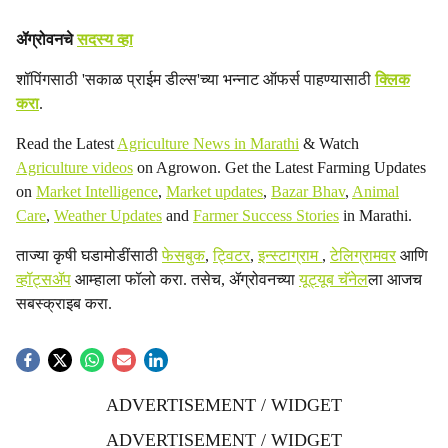
ॲग्रोवनचे
सदस्य व्हा
शॉपिंगसाठी 'सकाळ प्राईम डील्स'च्या भन्नाट ऑफर्स पाहण्यासाठी
क्लिक
करा
.
Read the Latest
Agriculture News in Marathi
& Watch
Agriculture videos
on Agrowon. Get the Latest Farming Updates
on
Market Intelligence
,
Market updates
,
Bazar Bhav
,
Animal
Care
,
Weather Updates
and
Farmer Success Stories
in Marathi.
ताज्या कृषी घडामोडींसाठी
फेसबुक
,
ट्विटर
,
इन्स्टाग्राम
,
टेलिग्रामवर
आणि
व्हॉट्सॲप
आम्हाला फॉलो करा. तसेच, ॲग्रोवनच्या
यूट्यूब चॅनेल
ला आजच
सबस्क्राइब करा.
ADVERTISEMENT / WIDGET
ADVERTISEMENT / WIDGET