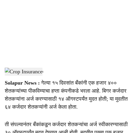
o
c
i
a
l
s
Crop Insurance
-
Agrowon
h
Solapur News :
गेल्या १५ दिवसांत बँकांनी एक हजार ४००
a
शेतकऱ्यांच्या पीकविम्याचा हप्ता कंपनीकडे भरला आहे. बिगर कर्जदार
r
शेतकऱ्यांना अर्ज करण्यासाठी १४ ऑगस्टपर्यंत मुदत होती; या मुदतीत
६४ कर्जदार शेतकऱ्यांनी अर्ज केला होता.
e
ती संपल्यानंतर बँकांकडून कर्जदार शेतकऱ्यांचा अर्ज स्वीकारण्यासाठी
३० ऑगस्टपर्यंत मुदत देण्यात आली होती. मुदतीत एकूण एक हजार