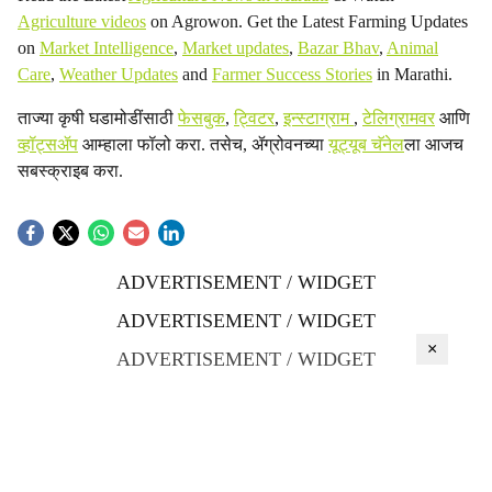
Agriculture videos
on Agrowon. Get the Latest Farming Updates
on
Market Intelligence
,
Market updates
,
Bazar Bhav
,
Animal
Care
,
Weather Updates
and
Farmer Success Stories
in Marathi.
ताज्या कृषी घडामोडींसाठी
फेसबुक
,
ट्विटर
,
इन्स्टाग्राम
,
टेलिग्रामवर
आणि
व्हॉट्सॲप
आम्हाला फॉलो करा. तसेच, ॲग्रोवनच्या
यूट्यूब चॅनेल
ला आजच
सबस्क्राइब करा.
ADVERTISEMENT / WIDGET
ADVERTISEMENT / WIDGET
×
ADVERTISEMENT / WIDGET