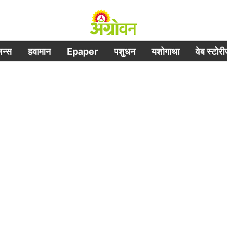
िजन्स
हवामान
Epaper
पशुधन
यशोगाथा
वेब स्टोर