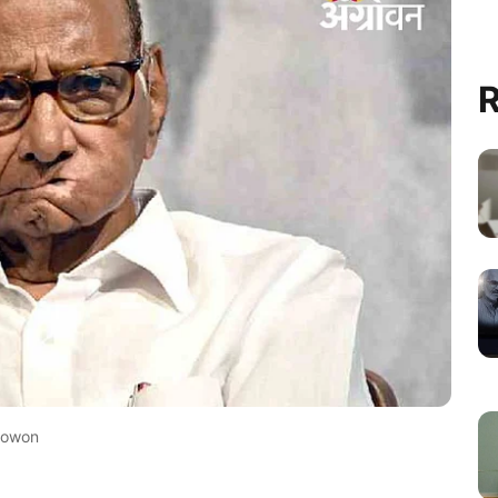
R
rowon