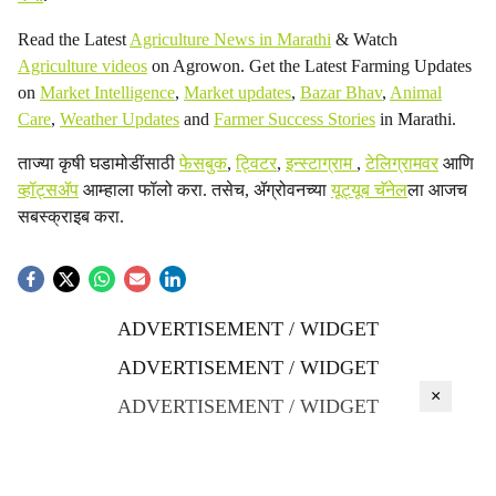
Read the Latest
Agriculture News in Marathi
& Watch
Agriculture videos
on Agrowon. Get the Latest Farming Updates
on
Market Intelligence
,
Market updates
,
Bazar Bhav
,
Animal
Care
,
Weather Updates
and
Farmer Success Stories
in Marathi.
ताज्या कृषी घडामोडींसाठी
फेसबुक
,
ट्विटर
,
इन्स्टाग्राम
,
टेलिग्रामवर
आणि
व्हॉट्सॲप
आम्हाला फॉलो करा. तसेच, ॲग्रोवनच्या
यूट्यूब चॅनेल
ला आजच
सबस्क्राइब करा.
ADVERTISEMENT / WIDGET
ADVERTISEMENT / WIDGET
×
ADVERTISEMENT / WIDGET