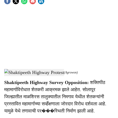
S
o
c
i
a
l
s
Shaktipeeth Highway Protest News Updates.
-
(Agrowon)
h
Shaktipeeth Highway Survey Opposition:
शक्तिपीठ
a
महामार्गाविरोधात शेतकरी आक्रमक झाले आहेत. सोलापूर
r
जिल्ह्यातील माळशिरस तालुक्यातील निमगाव येथील शेतकऱ्यांनी
प्रस्तावित महामार्गाच्या सर्व्हेक्षणाला जोरदार विरोध दर्शवला आहे.
e
यामुळे येथे तणावाची पर���स्थिती निर्माण झाली आहे.