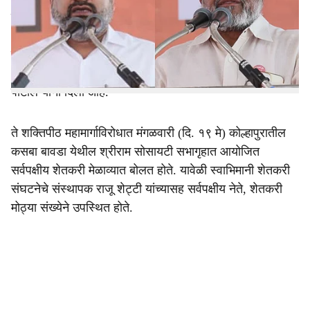
r
मारायचा प्रयत्न केला तर 'आ रे'ला कारे म्हणायची ताकद जनतेमध्ये
e
आहे. ही रस्त्यावरची लढाई आहे. पण पोलिसांच्या आडून कारवाई
करायचा प्रयत्न केला तर जशास तसे उत्तर कोल्हापूरकर देतील,
असा असा इशारा काँग्रेसचे विधान परिषदेतील गटनेते आमदार सतेज
पाटील यांनी दिला आहे.
ते शक्तिपीठ महामार्गाविरोधात मंगळवारी (दि. १९ मे) कोल्हापुरातील
कसबा बावडा येथील श्रीराम सोसायटी सभागृहात आयोजित
सर्वपक्षीय शेतकरी मेळाव्यात बोलत होते. यावेळी स्वाभिमानी शेतकरी
संघटनेचे संस्थापक राजू शेट्टी यांच्यासह सर्वपक्षीय नेते, शेतकरी
मोठ्या संख्येने उपस्थित होते.