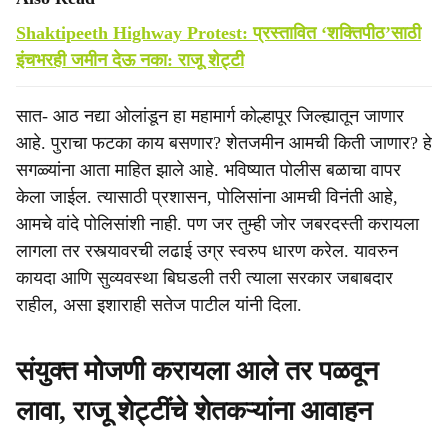
Shaktipeeth Highway Protest: प्रस्तावित ‘शक्तिपीठ’साठी
इंचभरही जमीन देऊ नका: राजू शेट्टी
सात- आठ नद्या ओलांडून हा महामार्ग कोल्हापूर जिल्ह्यातून जाणार
आहे. पुराचा फटका काय बसणार? शेतजमीन आमची किती जाणार? हे
सगळ्यांना आता माहित झाले आहे. भविष्यात पोलीस बळाचा वापर
केला जाईल. त्यासाठी प्रशासन, पोलिसांना आमची विनंती आहे,
आमचे वांदे पोलिसांशी नाही. पण जर तुम्ही जोर जबरदस्ती करायला
लागला तर रस्त्यावरची लढाई उग्र स्वरुप धारण करेल. यावरुन
कायदा आणि सुव्यवस्था बिघडली तरी त्याला सरकार जबाबदार
राहील, असा इशाराही सतेज पाटील यांनी दिला.
संयुक्त मोजणी करायला आले तर पळवून
लावा, राजू शेट्टींचे शेतकऱ्यांना आवाहन