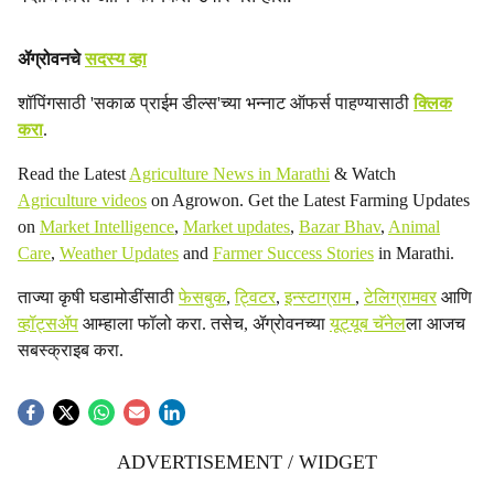
ॲग्रोवनचे
सदस्य व्हा
शॉपिंगसाठी 'सकाळ प्राईम डील्स'च्या भन्नाट ऑफर्स पाहण्यासाठी
क्लिक
करा
.
Read the Latest
Agriculture News in Marathi
& Watch
Agriculture videos
on Agrowon. Get the Latest Farming Updates
on
Market Intelligence
,
Market updates
,
Bazar Bhav
,
Animal
Care
,
Weather Updates
and
Farmer Success Stories
in Marathi.
ताज्या कृषी घडामोडींसाठी
फेसबुक
,
ट्विटर
,
इन्स्टाग्राम
,
टेलिग्रामवर
आणि
व्हॉट्सॲप
आम्हाला फॉलो करा. तसेच, ॲग्रोवनच्या
यूट्यूब चॅनेल
ला आजच
सबस्क्राइब करा.
ADVERTISEMENT / WIDGET