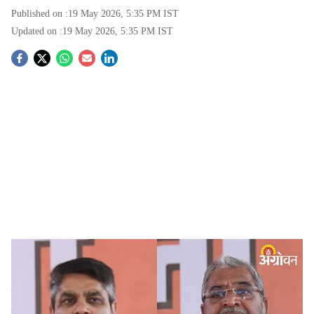
Published on :
19 May 2026, 5:35 PM
IST
Updated on :
19 May 2026, 5:35 PM
IST
S
o
c
i
a
l
s
सतेज पाटील आणि राजू शेट्टी.
-
(Agrowon)
h
Shaktipeeth Highway Kolhapur Farmers Protest
:
a
शक्तिपीठ महामार्ग हा शक्तिपीठांना जोडणार नाही, तर निवडणुकांना
शक्ती देणारा आहे. आम्हाला नको असलेला हा महामार्ग आमच्या माथी