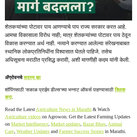
शेतकऱ्यांच्या पोटावर पाय आणण्याचे पाप राज्य सरकार करत आहे.
आमचा विकासाला विरोध नाही; मात्र शेतकऱ्यांच्या पोटावर पाय ठेवून
विकास करण्यात अर्थ नाही. नव्याने करण्यात आलेल्या संरेखनाबाबत
स्थानिक लोकप्रतिनिधींना विश्वासात घेतले पाहिजे. तसेच
अधिसूचना मराठीत प्रसिद्ध करावी, अशी मागणीही कदम यांनी केली.
ॲग्रोवनचे
सदस्य व्हा
शॉपिंगसाठी 'सकाळ प्राईम डील्स'च्या भन्नाट ऑफर्स पाहण्यासाठी
क्लिक
करा
.
Read the Latest
Agriculture News in Marathi
& Watch
Agriculture videos
on Agrowon. Get the Latest Farming Updates
on
Market Intelligence
,
Market updates
,
Bazar Bhav
,
Animal
Care
,
Weather Updates
and
Farmer Success Stories
in Marathi.