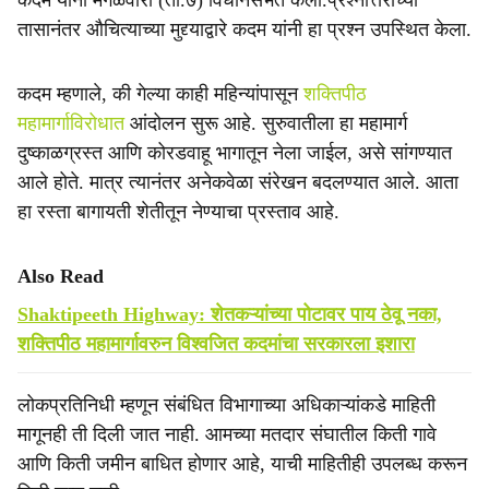
कदम यांनी मंगळवारी (ता.७) विधानसभेत केली.प्रश्नोत्तराच्या
e
तासानंतर औचित्याच्या मुद्द्याद्वारे कदम यांनी हा प्रश्न उपस्थित केला.
कदम म्हणाले, की गेल्या काही महिन्यांपासून
शक्तिपीठ
महामार्गाविरोधात
आंदोलन सुरू आहे. सुरुवातीला हा महामार्ग
दुष्काळग्रस्त आणि कोरडवाहू भागातून नेला जाईल, असे सांगण्यात
आले होते. मात्र त्यानंतर अनेकवेळा संरेखन बदलण्यात आले. आता
हा रस्ता बागायती शेतीतून नेण्याचा प्रस्ताव आहे.
Also Read
Shaktipeeth Highway: शेतकऱ्यांच्या पोटावर पाय ठेवू नका,
शक्तिपीठ महामार्गावरुन विश्वजित कदमांचा सरकारला इशारा
लोकप्रतिनिधी म्हणून संबंधित विभागाच्या अधिकाऱ्यांकडे माहिती
मागूनही ती दिली जात नाही. आमच्या मतदार संघातील किती गावे
आणि किती जमीन बाधित होणार आहे, याची माहितीही उपलब्ध करून