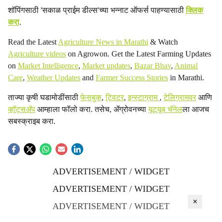
शॉपिंगसाठी 'सकाळ प्राईम डील्स'च्या भन्नाट ऑफर्स पाहण्यासाठी
क्लिक
करा
.
Read the Latest
Agriculture News in Marathi
& Watch
Agriculture videos
on Agrowon. Get the Latest Farming Updates
on
Market Intelligence
,
Market updates
,
Bazar Bhav
,
Animal
Care
,
Weather Updates
and
Farmer Success Stories
in Marathi.
ताज्या कृषी घडामोडींसाठी
फेसबुक
,
ट्विटर
,
इन्स्टाग्राम
,
टेलिग्रामवर
आणि
व्हॉट्सॲप
आम्हाला फॉलो करा. तसेच, ॲग्रोवनच्या
यूट्यूब चॅनेल
ला आजच
सबस्क्राइब करा.
ADVERTISEMENT / WIDGET
ADVERTISEMENT / WIDGET
×
ADVERTISEMENT / WIDGET