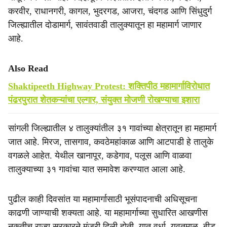
करवीर, राधानगरी, कागल, भुदरगड, आजरा, चंदगड आणि सिंधुदुर्ग
जिल्ह्यातील दोडामार्ग, सावंतवाडी तालुक्यातून हा महामार्ग जाणार
आहे.
Also Read
Shaktipeeth Highway Protest: शक्तिपीठ महामार्गाविरोधात
पंढरपुरात शेतकऱ्यांचा एल्गार, संयुक्त मोजणी रोखण्याचा इशारा
सांगली जिल्ह्यातील ४ तालुक्यांतील ३१ गावांच्या क्षेत्रातून हा महामार्ग
जात आहे. मिरज, तासगाव, कवठेमहांकाळ आणि आटपाडी हे तालुके
वगळले आहेत. येथील खानापूर, कडेगाव, पलूस आणि वाळवा
तालुक्याच्या ३१ गावांचा यात समावेश करण्यात आला आहे.
पुढील काही दिवसांत या महामार्गासाठी भूसंपादनाची अधिसूचना
काढणी जाण्याची शक्यता आहे. या महामार्गाच्या सुधारित आखणीस
नुकतीच राज्य सरकारने मंजुरी दिली होती. यात वर्धा, यवतमाळ, बीड,