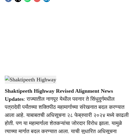
S
o
c
i
a
l
s
Shaktipeeth Highway.
-
(Agrowon)
h
Shaktipeeth Highway Revised Alignment News
a
Updates
: राज्यातील नागपूर येथील पवनार ते सिंधुदुर्गमधील
r
पत्रादेवी पर्यंतच्या शक्तिपीठ महामार्गाच्या संरेखनात बदल करण्यात
आला आहे. याबाबतची अधिसूचना २८ फेब्रुवारी २०२४ मध्ये काढली
e
होती. पण या महामार्गाला शेतकऱ्यांचा जोरदार विरोध झाला. यामुळे
त्याच्या मार्गात बदल करण्यात आला. याची सुधारित अधिसूचना