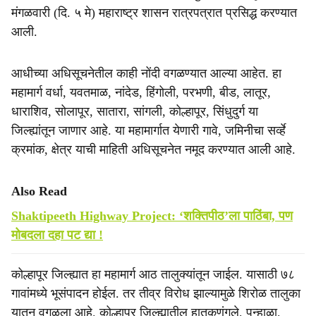
मंगळवारी (दि. ५ मे) महाराष्ट्र शासन रात्रपत्रात प्रसिद्ध करण्यात
आली.
आधीच्या अधिसूचनेतील काही नोंदी वगळण्यात आल्या आहेत. हा
महामार्ग वर्धा, यवतमाळ, नांदेड, हिंगोली, परभणी, बीड, लातूर,
धाराशिव, सोलापूर, सातारा, सांगली, कोल्हापूर, सिंधुदुर्ग या
जिल्ह्यांतून जाणार आहे. या महामार्गात येणारी गावे, जमिनीचा सर्व्हे
क्रमांक, क्षेत्र याची माहिती अधिसूचनेत नमूद करण्यात आली आहे.
Also Read
Shaktipeeth Highway Project: ‘शक्तिपीठ’ला पाठिंबा, पण
मोबदला दहा पट द्या !
कोल्हापूर जिल्ह्यात हा महामार्ग आठ तालुक्यांतून जाईल. यासाठी ७८
गावांमध्ये भूसंपादन होईल. तर तीव्र विरोध झाल्यामुळे शिरोळ तालुका
यातून वगळला आहे. कोल्हापूर जिल्ह्यातील हातकणंगले, पन्हाळा,