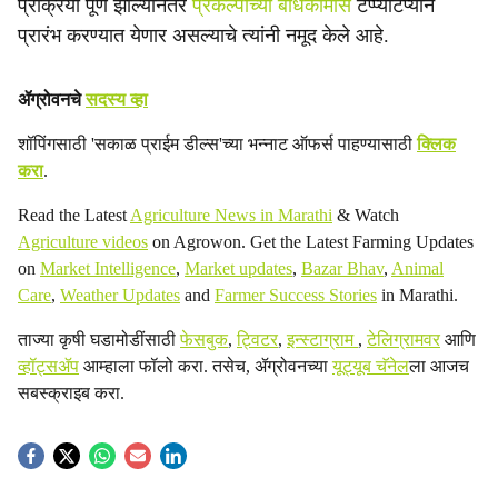
प्रक्रिया पूर्ण झाल्यानंतर
प्रकल्पाच्या बांधकामास
टप्प्याटप्याने
प्रारंभ करण्यात येणार असल्याचे त्यांनी नमूद केले आहे.
ॲग्रोवनचे
सदस्य व्हा
शॉपिंगसाठी 'सकाळ प्राईम डील्स'च्या भन्नाट ऑफर्स पाहण्यासाठी
क्लिक
करा
.
Read the Latest
Agriculture News in Marathi
& Watch
Agriculture videos
on Agrowon. Get the Latest Farming Updates
on
Market Intelligence
,
Market updates
,
Bazar Bhav
,
Animal
Care
,
Weather Updates
and
Farmer Success Stories
in Marathi.
ताज्या कृषी घडामोडींसाठी
फेसबुक
,
ट्विटर
,
इन्स्टाग्राम
,
टेलिग्रामवर
आणि
व्हॉट्सॲप
आम्हाला फॉलो करा. तसेच, ॲग्रोवनच्या
यूट्यूब चॅनेल
ला आजच
सबस्क्राइब करा.