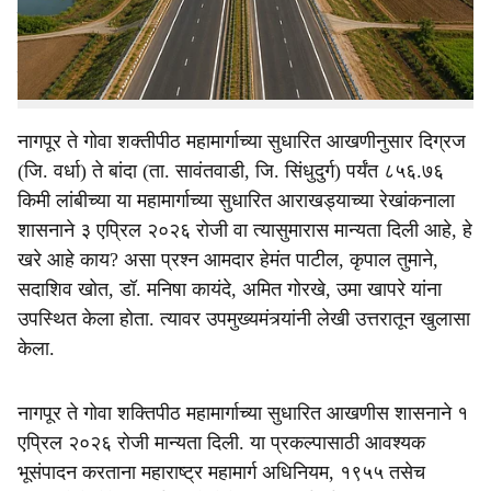
e
जिल्ह्यांतील महामार्गाच्या आखणीत बदल करुन सुधारित आराखडा
तयार करण्यात आला आहे, अशी माहिती उपमुख्यमंत्री एकनाथ शिंदे
यांनी दिली आहे.
नागपूर ते गोवा शक्तीपीठ महामार्गाच्या सुधारित आखणीनुसार दिग्रज
(जि. वर्धा) ते बांदा (ता. सावंतवाडी, जि. सिंधुदुर्ग) पर्यंत ८५६.७६
किमी लांबीच्या या महामार्गाच्या सुधारित आराखड्याच्या रेखांकनाला
शासनाने ३ एप्रिल २०२६ रोजी वा त्यासुमारास मान्यता दिली आहे, हे
खरे आहे काय? असा प्रश्न आमदार हेमंत पाटील, कृपाल तुमाने,
सदाशिव खोत, डॉ. मनिषा कायंदे, अमित गोरखे, उमा खापरे यांना
उपस्थित केला होता. त्यावर उपमुख्यमंत्र्यांनी लेखी उत्तरातून खुलासा
केला.
नागपूर ते गोवा शक्तिपीठ महामार्गाच्या सुधारित आखणीस शासनाने १
एप्रिल २०२६ रोजी मान्यता दिली. या प्रकल्पासाठी आवश्यक
भूसंपादन करताना महाराष्ट्र महामार्ग अधिनियम, १९५५ तसेच