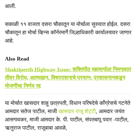
आली.
सकाळी ११ वाजता दसरा चौकातून या मोर्चाला सुरुवात होईल. दसरा
चौकातून हा मोर्चा व्हिन्स कॉर्नरमार्गे जिल्हाधिकारी कार्यालयावर जाणार
आहे.
Also Read
Shaktipeeth Highway Issue: शक्तिपीठ महामार्गाला निमगावात
तीव्र विरोध, आत्मदहन, विषप्राशनाचे प्रयत्न; प्रशासनानकडून
मोजणीचा निर्णय रद्द
या मोर्चात खासदार शाहू छत्रपती, विधान परिषदेचे काँग्रेसचे गटनेते
आमदार सतेज पाटील, माजी
खासदार राजू शेट्टी
, आमदार जयंत
आसगावकर, माजी आमदार के. पी. पाटील, संपतबापू पवार -पाटील,
ऋतुराज पाटील, राजूबाबा आवळे,