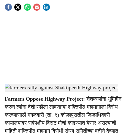
S
o
c
i
a
l
s
Protest against Shaktipeeth Expressway in Kolhapur
-
Agrowon
h
Farmers Oppose Highway Project:
शेतकऱ्यांना भूमिहीन
a
करुन त्यांना देशोधडीला लावणाऱ्या शक्तिपीठ महामार्गाला विरोध
r
करण्यासाठी मंगळवारी (ता. ९) कोल्हापुरातील जिल्हाधिकारी
कार्यालयावर सर्वपक्षीय विराट मोर्चा काढण्यात येणार असल्याची
e
माहिती शक्तिपीठ महामार्ग विरोधी संघर्ष समितीच्या वतीने देण्यात