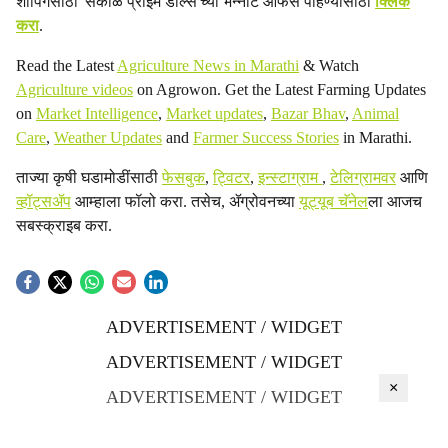
शॉपिंगसाठी 'सकाळ प्राईम डील्स'च्या भन्नाट ऑफर्स पाहण्यासाठी
क्लिक
करा
.
Read the Latest
Agriculture News in Marathi
& Watch
Agriculture videos
on Agrowon. Get the Latest Farming Updates
on
Market Intelligence
,
Market updates
,
Bazar Bhav
,
Animal
Care
,
Weather Updates
and
Farmer Success Stories
in Marathi.
ताज्या कृषी घडामोडींसाठी
फेसबुक
,
ट्विटर
,
इन्स्टाग्राम
,
टेलिग्रामवर
आणि
व्हॉट्सॲप
आम्हाला फॉलो करा. तसेच, ॲग्रोवनच्या
यूट्यूब चॅनेल
ला आजच
सबस्क्राइब करा.
ADVERTISEMENT / WIDGET
ADVERTISEMENT / WIDGET
×
ADVERTISEMENT / WIDGET