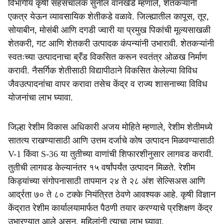
विभागीय कृषी सहसंचालक सुनील वानखेडे म्हणाले, शेतकऱ्यांनी
एकत्र येऊन व्यावसायिक शेतीकडे वळावे. जिल्ह्यातील कापूस, तूर,
सोयाबीन, मोसंबी आणि दगडी ज्वारी या प्रमुख पिकांची मूल्यसाखळी
शेतकरी, गट आणि शेतकरी उत्पादक कंपन्यांनी उभारावी. शेतकऱ्यांनी
स्वतःच्या उत्पादनाचा ब्रँड विकसित करून स्वतंत्र ओळख निर्माण
करावी. नैसर्गिक शेतीसाठी विद्यापीठाने विकसित केलेल्या विविध
जैवउत्पादनांचा वापर करावा तसेच केंद्र व राज्य शासनाच्या विविध
योजनांचा लाभ घ्यावा.
जिल्हा रेशीम विकास अधिकारी अजय मोहिते म्हणाले, रेशीम शेतीमध्ये
सातत्य राखण्यासाठी आणि उत्तम दर्जाचे कोष उत्पादन मिळवण्यासाठी
V-1 किंवा S-36 या तुतीच्या वाणांची शिफारशीनुसार लागवड करावी.
तुतीची लागवड केल्यानंतर १५ वर्षांपर्यंत उत्पादन मिळते. रेशीम
किड्यांच्या संगोपनासाठी तापमान २४ ते २८ अंश सेल्सिअस आणि
आर्द्रता ७० ते ८० टक्के नियंत्रित ठेवणे आवश्यक आहे. कृषी विज्ञान
केंद्रात रेशीम कार्यालयामार्फत पैठणी तयार करण्याचे प्रशिक्षण केंद्र
उभारण्यात आले असून, महिलांनी त्याचा लाभ घ्यावा.