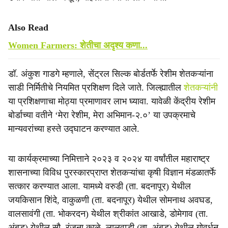
Also Read
Women Farmers: शेतीचा अदृश्य कणा...
डॉ. अंकुश गाडगे म्हणाले, सेंट्रल सिल्क बोर्डतर्फे रेशीम शेतकऱ्यांना
साडी निर्मितीचे नियमित प्रशिक्षण दिले जाते. जिल्ह्यातील
शेतकऱ्यांनी
या प्रशिक्षणाचा मोठ्या प्रमाणावर लाभ घ्यावा. यावेळी केंद्रीय रेशीम
बोर्डाच्या वतीने ‘मेरा रेशीम, मेरा अभिमान-२.०’ या उपक्रमाचे
मान्यवरांच्या हस्ते उद्घाटन करण्यात आले.
या कार्यक्रमाच्या निमित्ताने २०२३ व २०२४ या वर्षांतील महाराष्ट्र
शासनाच्या विविध पुरस्कारप्राप्त शेतकऱ्यांचा कृषी विज्ञान मंडळातर्फे
सत्कार करण्यात आला. यामध्ये वरुडी (ता. बदनापूर) येथील
जयकिसान शिंदे, वाकुळणी (ता. बदनापूर) येथील सोमनाथ अवघड,
वालसावंगी (ता. भोकरदन) येथील श्रीकांत आखाडे, डोमेगाव (ता.
अंबड) येथील सौ. रंजना काळे, लालवाडी (ता. अंबड) येथील गोवर्धन