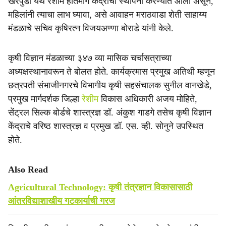
खरपुडी येथे रेशीम हातमाग केंद्राची स्थापना करण्यात आली असून,
e
महिलांनी त्याचा लाभ घ्यावा, असे आवाहन मराठवाडा शेती साहाय्य
मंडळाचे सचिव कृषिरत्न विजयअण्णा बोराडे यांनी केले.
कृषी विज्ञान मंडळाच्या ३४७ व्या मासिक चर्चासत्राच्या
अध्यक्षस्थानावरून ते बोलत होते. कार्यक्रमास प्रमुख अतिथी म्हणून
छत्रपती संभाजीनगरचे विभागीय कृषी सहसंचालक सुनील वानखेडे,
प्रमुख मार्गदर्शक जिल्हा
रेशीम
विकास अधिकारी अजय मोहिते,
सेंट्रल सिल्क बोर्डचे शास्त्रज्ञ डॉ. अंकुश गाडगे तसेच कृषी विज्ञान
केंद्राचे वरिष्ठ शास्त्रज्ञ व प्रमुख डॉ. एस. व्ही. सोनुने उपस्थित
होते.
Also Read
Agricultural Technology: कृषी तंत्रज्ञान विकासासाठी
आंतरविद्याशाखीय गटकार्याची गरज