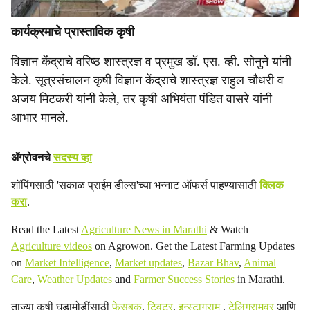
कार्यक्रमाचे प्रास्ताविक कृषी
विज्ञान केंद्राचे वरिष्ठ शास्त्रज्ञ व प्रमुख डॉ. एस. व्ही. सोनुने यांनी
केले. सूत्रसंचालन कृषी विज्ञान केंद्राचे शास्त्रज्ञ राहुल चौधरी व
अजय मिटकरी यांनी केले, तर कृषी अभियंता पंडित वासरे यांनी
आभार मानले.
ॲग्रोवनचे
सदस्य व्हा
शॉपिंगसाठी 'सकाळ प्राईम डील्स'च्या भन्नाट ऑफर्स पाहण्यासाठी
क्लिक
करा
.
Read the Latest
Agriculture News in Marathi
& Watch
Agriculture videos
on Agrowon. Get the Latest Farming Updates
on
Market Intelligence
,
Market updates
,
Bazar Bhav
,
Animal
Care
,
Weather Updates
and
Farmer Success Stories
in Marathi.
ताज्या कृषी घडामोडींसाठी
फेसबुक
,
ट्विटर
,
इन्स्टाग्राम
,
टेलिग्रामवर
आणि