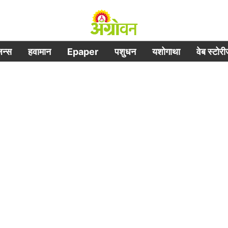
िजन्स
हवामान
Epaper
पशुधन
यशोगाथा
वेब स्टोर