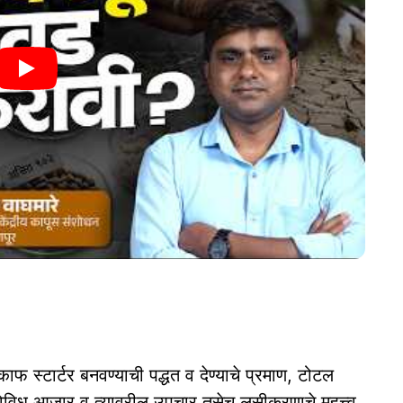
 काफ स्टार्टर बनवण्याची पद्धत व देण्याचे प्रमाण, टोटल
 विविध आजार व त्यावरील उपचार तसेच लसीकरणाचे महत्त्व